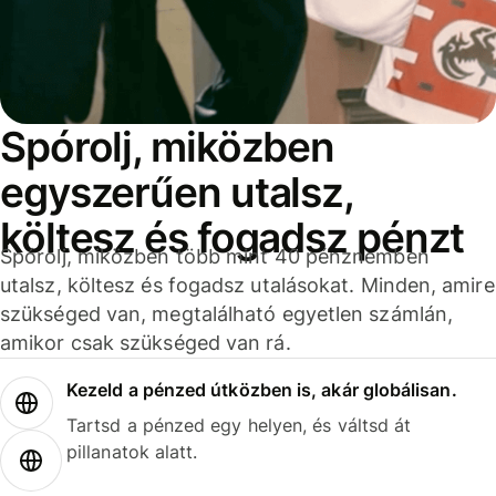
Spórolj, miközben
egyszerűen utalsz,
költesz és fogadsz pénzt
Spórolj, miközben több mint 40 pénznemben
utalsz, költesz és fogadsz utalásokat. Minden, amire
szükséged van, megtalálható egyetlen számlán,
amikor csak szükséged van rá.
Kezeld a pénzed útközben is, akár globálisan.
Tartsd a pénzed egy helyen, és váltsd át
pillanatok alatt.