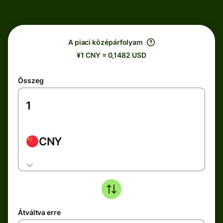
A piaci középárfolyam
¥1 CNY = 0,1482 USD
Összeg
CNY
Átváltva erre