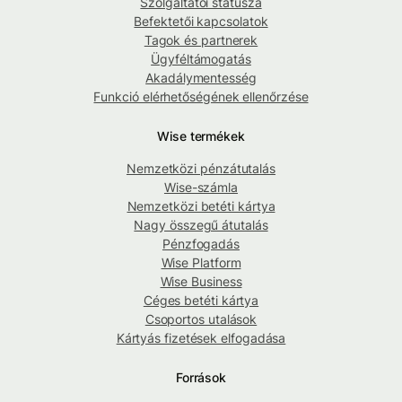
Szolgáltatói státusza
Befektetői kapcsolatok
Tagok és partnerek
Ügyféltámogatás
Akadálymentesség
Funkció elérhetőségének ellenőrzése
Wise termékek
Nemzetközi pénzátutalás
Wise-számla
Nemzetközi betéti kártya
Nagy összegű átutalás
Pénzfogadás
Wise Platform
Wise Business
Céges betéti kártya
Csoportos utalások
Kártyás fizetések elfogadása
Források