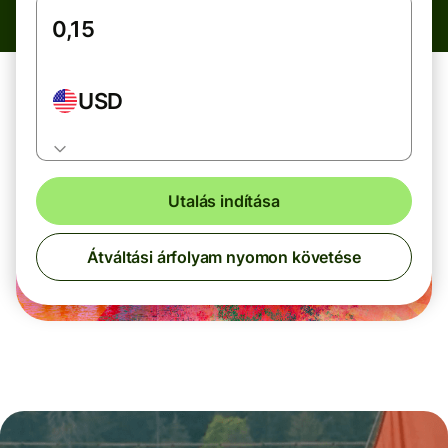
USD
Utalás indítása
Átváltási árfolyam nyomon követése