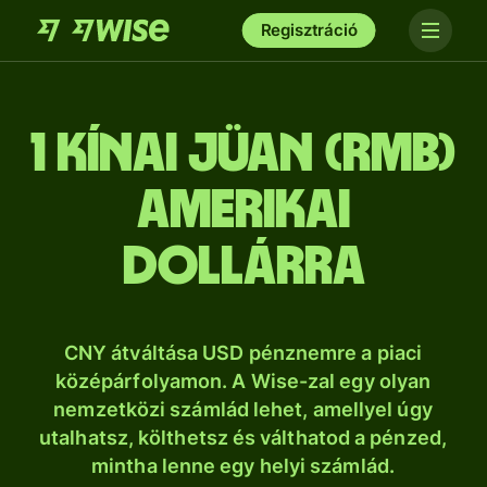
Regisztráció
1 kínai jüan (RMB)
amerikai
dollárra
CNY átváltása USD pénznemre a piaci
középárfolyamon. A Wise-zal egy olyan
nemzetközi számlád lehet, amellyel úgy
utalhatsz, költhetsz és válthatod a pénzed,
mintha lenne egy helyi számlád.