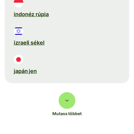
indonéz rúpia
izraeli sékel
japán jen
Mutass többet