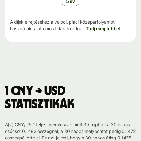
5 év
A díjak elrejtéséhez a valódi, piaci középárfolyamot
használjuk, alattomos felárak nélkül.
Tudj meg többet
1 CNY → USD
statisztikák
A(z) CNY/USD teljesítménye az elmúlt 30 napban a 30 napos
csúcsot 0,1482 összegnél, a 30 napos mélypontot pedig 0,1472
összegnél érte el. Ez azt jelenti, hogy a 30 napos átlag 0,1478