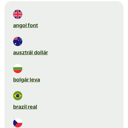
angol font
ausztrál dollár
bolgár leva
brazil real