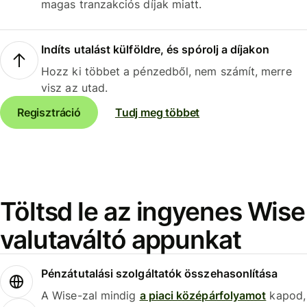
magas tranzakciós díjak miatt.
Indíts utalást külföldre, és spórolj a díjakon
Hozz ki többet a pénzedből, nem számít, merre
visz az utad.
Regisztráció
Tudj meg többet
Töltsd le az ingyenes Wise
valutaváltó appunkat
Pénzátutalási szolgáltatók összehasonlítása
A Wise-zal mindig
a piaci középárfolyamot
kapod,