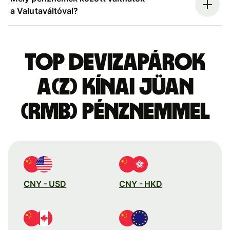
a Valutaváltóval?
Top devizapárok
a(z) kínai jüan
(RMB) pénznemmel
CNY - USD
CNY - HKD