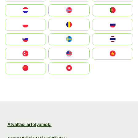
Nederland
Norge
Portugal
Polska
România
Россия
Slovensko
Ruoŧŧa
ไทย
Türkiye
United States
Vietnam
中国
中國香港特別行政區
Átváltási árfolyamok: