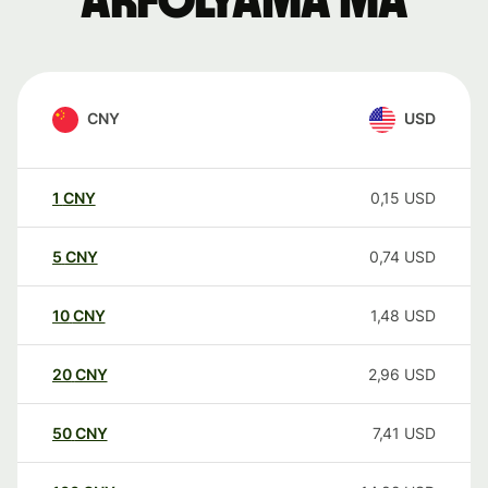
árfolyama ma
CNY
USD
1
CNY
0,15
USD
5
CNY
0,74
USD
10
CNY
1,48
USD
20
CNY
2,96
USD
50
CNY
7,41
USD