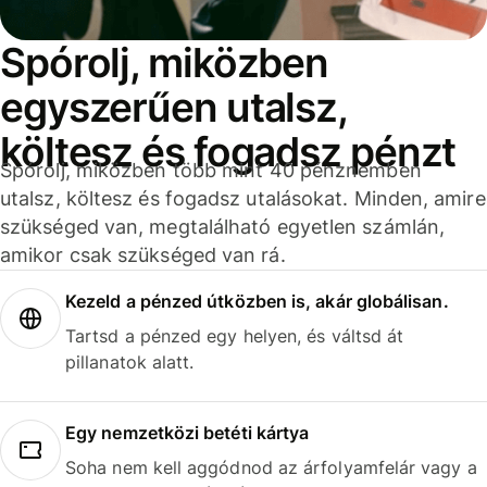
Spórolj, miközben
egyszerűen utalsz,
költesz és fogadsz pénzt
Spórolj, miközben több mint 40 pénznemben
utalsz, költesz és fogadsz utalásokat. Minden, amire
szükséged van, megtalálható egyetlen számlán,
amikor csak szükséged van rá.
Kezeld a pénzed útközben is, akár globálisan.
Tartsd a pénzed egy helyen, és váltsd át
pillanatok alatt.
Egy nemzetközi betéti kártya
Soha nem kell aggódnod az árfolyamfelár vagy a