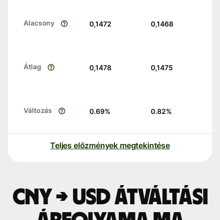
Alacsony
0,1472
0,1468
Átlag
0,1478
0,1475
Változás
0.69
%
0.82
%
Teljes előzmények megtekintése
CNY → USD átváltási