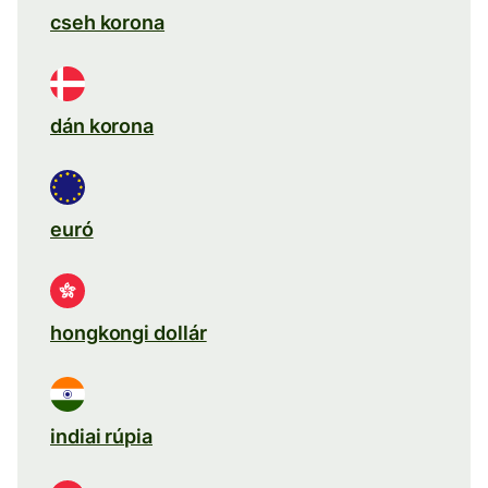
cseh korona
dán korona
euró
hongkongi dollár
indiai rúpia