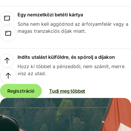
Egy nemzetközi betéti kártya
Soha nem kell aggódnod az árfolyamfelár vagy a
magas tranzakciós díjak miatt.
Indíts utalást külföldre, és spórolj a díjakon
Hozz ki többet a pénzedből, nem számít, merre
visz az utad.
Regisztráció
Tudj meg többet