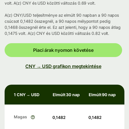
volt. A(z) CNY és USD közötti változás 0.69 volt.
A(z) CNY/USD teljesítménye az elmúlt 90 napban a 90 napos
csúcsot 0,1482 összegnél, a 90 napos mélypontot pedig
0,1468 összegnél érte el. Ez azt jelenti, hogy a 90 napos átlag
0,1475 volt. A(z) CNY és USD közötti változás 0.82 volt.
Piaci árak nyomon követése
CNY → USD grafikon megtekintése
1 CNY → USD
Elmúlt 30 nap
Elmúlt 90 nap
Magas
0,1482
0,1482