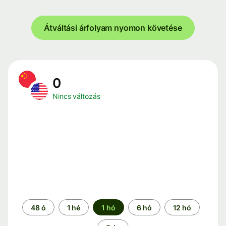
Átváltási árfolyam nyomon követése
0
Nincs változás
Időszak
48 ó
1 hé
1 hó
6 hó
12 hó