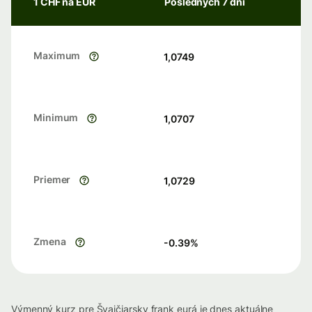
1 CHF na EUR
Posledných 7 dní
Maximum
1,0749
Minimum
1,0707
Priemer
1,0729
Zmena
-0.39
%
Výmenný kurz pre Švajčiarsky frank eurá je dnes aktuálne