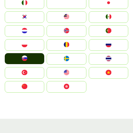
Italia
JA
Japan
South Korea
Malay
Mexico
Nederland
Norge
Portugal
Polska
România
Россия
Slovensko
Ruoŧŧa
ไทย
Türkiye
United States
Vietnam
中国
中國香港特別行政區