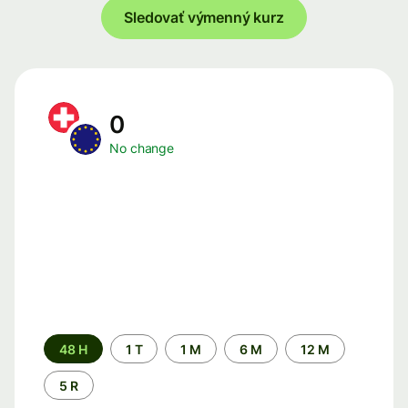
Sledovať výmenný kurz
0
No change
Time
48 H
1 T
1 M
6 M
12 M
period
5 R