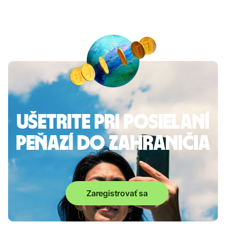
Ušetrite pri posielaní
peňazí do zahraničia
Zaregistrovať sa