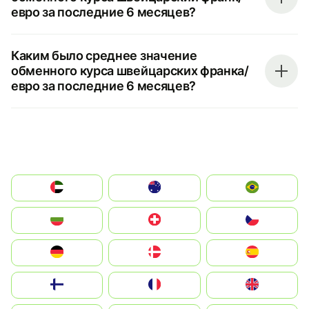
евро за последние 6 месяцев?
Каким было среднее значение
обменного курса швейцарских франка/
евро за последние 6 месяцев?
الإمارات العربية المتحدة
Australia
Brazil
България
Switzerland
Czechia
Deutschland
Denmark
España
Suomi
France
United Kingdom