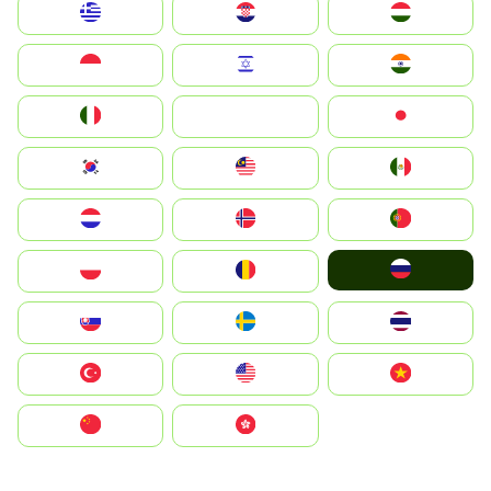
Greece
Hrvatska
Magyarország
Indonesia
Israel
India
Italia
JA
Japan
South Korea
Malay
Mexico
Nederland
Norge
Portugal
Россия
Polska
România
Slovensko
Ruoŧŧa
ไทย
Türkiye
United States
Vietnam
中国
中國香港特別行政區