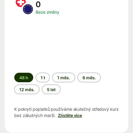
0
Beze změny
Časové
48 h
1 t
1 měs.
6 měs.
období
12 měs.
5 let
K pokrytí poplatků používáme skutečný středový kurz
bez záludných marží.
Zjistěte více