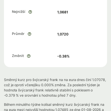
Nejnižší
1,0681
Průměr
1,0720
Změnit
-0.38
%
Směnný kurz pro švýcarský frank na na eura dnes činí 1.07078,
což je oproti včerejšku 0.000% změna. Za poslední týden je
hodnota švýcarský frank relativně stabilní s poklesem o
-0.379 % ve srovnání s hodnotou před 7 dny.
Během minulého týdne kolísal směnný kurz švýcarský frank na
na eura mezi nejvyšší hodnotou 1.07485 ze dne 01-08-2026 a