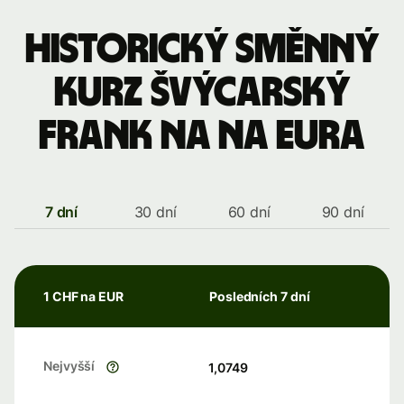
Historický směnný
kurz švýcarský
frank na na eura
7 dní
30 dní
60 dní
90 dní
1 CHF na EUR
Posledních 7 dní
Nejvyšší
1,0749