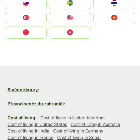
Slovensko
Ruoŧŧa
ไทย
Türkiye
United States
Vietnam
中国
中國香港特別行政區
Směnné kurzy:
Převod peněz do zahraničí:
Cost of living:
Cost of living in United Kingdom
Cost of living in United States
Cost of living in Australia
Cost of living in India
Cost of living in Germany
Cost of living in France
Cost of living in Spain