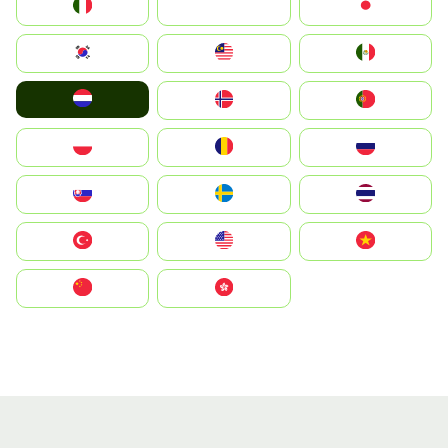
Italia
JA
Japan
South Korea
Malay
Mexico
Nederland
Norge
Portugal
Polska
România
Россия
Slovensko
Ruoŧŧa
ไทย
Türkiye
United States
Vietnam
中国
中國香港特別行政區