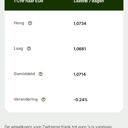
1 CHF naar EUR
Laatste 7 dagen
Hoog
1,0734
Laag
1,0681
Gemiddeld
1,0714
Verandering
-0.24
%
De wisselkoers voor Zwitserse frank tot euro 's is vandaag