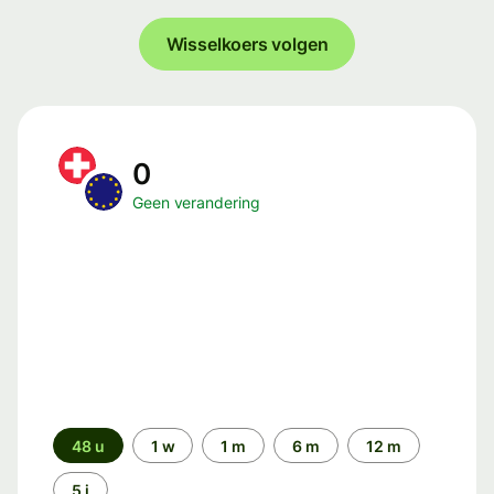
Wisselkoers volgen
0
Geen verandering
Periode
48 u
1 w
1 m
6 m
12 m
5 j