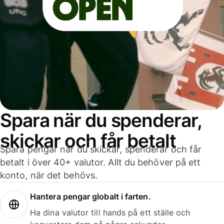
Spara när du spenderar,
skickar och får betalt
Spara pengar när du skickar, spenderar och får
betalt i över 40+ valutor. Allt du behöver på ett
konto, när det behövs.
Hantera pengar globalt i farten.
Ha dina valutor till hands på ett ställe och