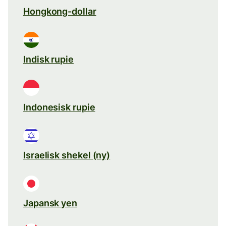
Hongkong-dollar
Indisk rupie
Indonesisk rupie
Israelisk shekel (ny)
Japansk yen