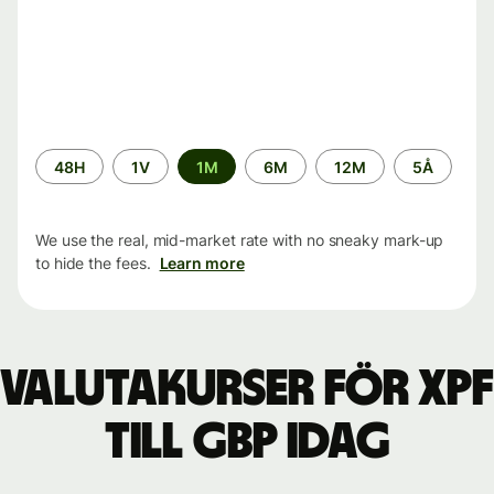
Time
48H
1V
1M
6M
12M
5Å
period
We use the real, mid-market rate with no sneaky mark-up
to hide the fees.
Learn more
Valutakurser för XPF
till GBP idag