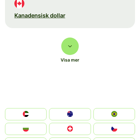
Kanadensisk dollar
Visa mer
الإمارات العربية المتحدة
Australia
Brazil
България
Switzerland
Czechia