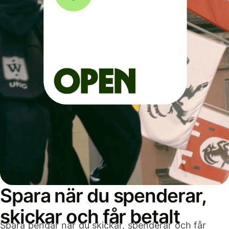
Spara när du spenderar,
skickar och får betalt
Spara pengar när du skickar, spenderar och får