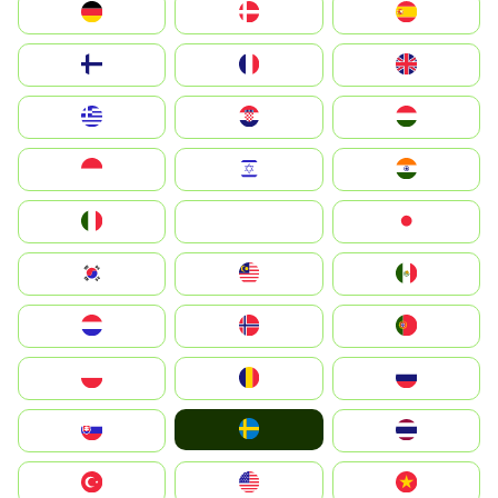
Deutschland
Denmark
España
Suomi
France
United Kingdom
Greece
Hrvatska
Magyarország
Indonesia
Israel
India
Italia
JA
Japan
South Korea
Malay
Mexico
Nederland
Norge
Portugal
Polska
România
Россия
Ruoŧŧa
Slovensko
ไทย
Türkiye
United States
Vietnam