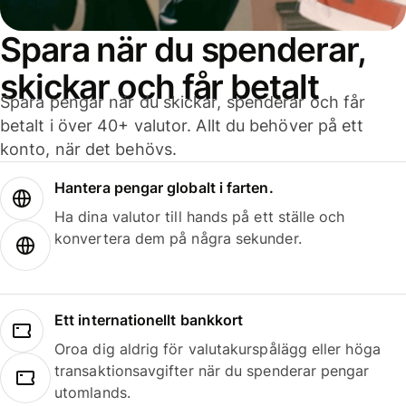
Spara när du spenderar,
skickar och får betalt
Spara pengar när du skickar, spenderar och får
betalt i över 40+ valutor. Allt du behöver på ett
konto, när det behövs.
Hantera pengar globalt i farten.
Ha dina valutor till hands på ett ställe och
konvertera dem på några sekunder.
Ett internationellt bankkort
Oroa dig aldrig för valutakurspålägg eller höga
transaktionsavgifter när du spenderar pengar
utomlands.