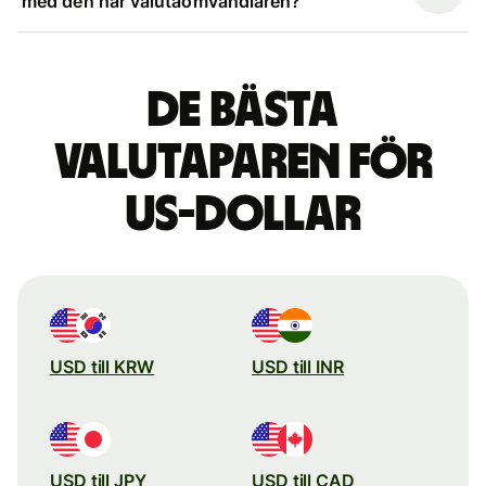
med den här valutaomvandlaren?
De bästa
valutaparen för
US-dollar
USD till KRW
USD till INR
USD till JPY
USD till CAD