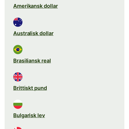
Amerikansk dollar
Australisk dollar
Brasiliansk real
Brittiskt pund
Bulgarisk lev