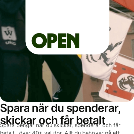
Spara när du spenderar,
skickar och får betalt
Spara pengar när du skickar, spenderar och får
betalt i över 40+ valutor. Allt du behöver på ett