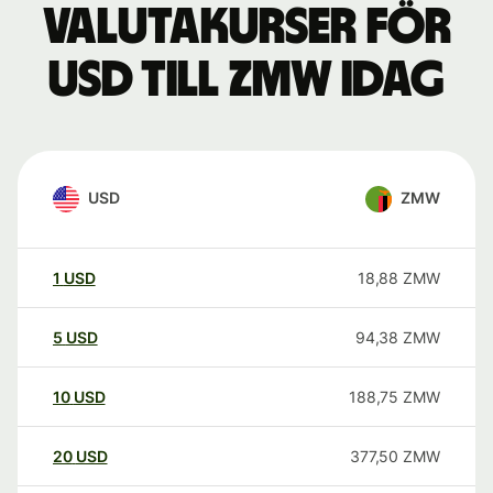
Valutakurser för
USD till ZMW idag
USD
ZMW
1
USD
18,88
ZMW
5
USD
94,38
ZMW
10
USD
188,75
ZMW
20
USD
377,50
ZMW