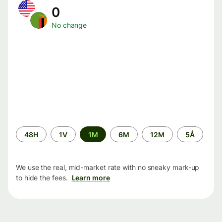
0
No change
Time
48H
1V
1M
6M
12M
5Å
period
We use the real, mid-market rate with no sneaky mark-up
to hide the fees.
Learn more