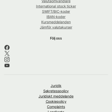
Valutaomvandlare
International stock ticker
SWIFT/BIC-koder
IBAN-koder
Kursmeddelanden
Jämför valutakurser
Följ oss
Juridik
Sekretesspolicy
Juridiskt meddelande
Cookiepolicy
Complaints
Landkarta