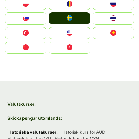
Polska
România
Россия
Ruoŧŧa
Slovensko
ไทย
Türkiye
United States
Vietnam
中国
中國香港特別行政區
Valutakurser:
Skicka pengar utomlands:
Historiska valutakurser:
Historisk kurs för AUD
Historisk kurs för GBP
Historisk kurs för MXN