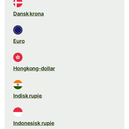
Dansk krona
Euro
Hongkong-dollar
Indisk rupie
Indonesisk rupie