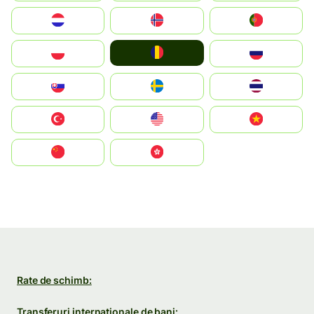
Nederland
Norge
Portugal
România
Polska
Россия
Slovensko
Ruoŧŧa
ไทย
Türkiye
United States
Vietnam
中国
中國香港特別行政區
Rate de schimb:
Transferuri internaționale de bani: