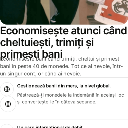
Economisește atunci când
cheltuiești, trimiți și
primești bani
Economisește bani când trimiți, cheltui și primești
bani în peste 40 de monede. Tot ce ai nevoie, într-
un singur cont, oricând ai nevoie.
Gestionează banii din mers, la nivel global.
Păstrează-ți monedele la îndemână în același loc
și convertește-le în câteva secunde.
Un card internațional de debit