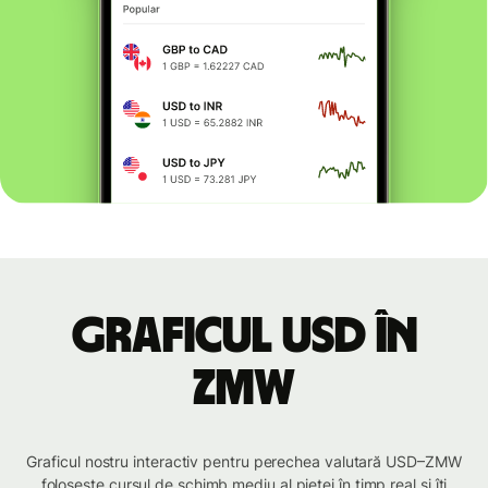
Graficul USD în
ZMW
Graficul nostru interactiv pentru perechea valutară USD–ZMW
folosește cursul de schimb mediu al pieței în timp real și îți