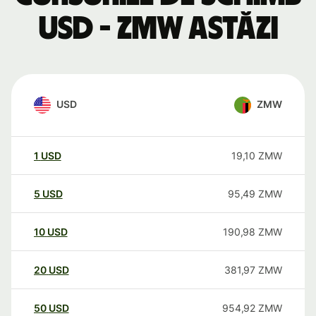
USD - ZMW astăzi
USD
ZMW
1
USD
19,10
ZMW
5
USD
95,49
ZMW
10
USD
190,98
ZMW
20
USD
381,97
ZMW
50
USD
954,92
ZMW