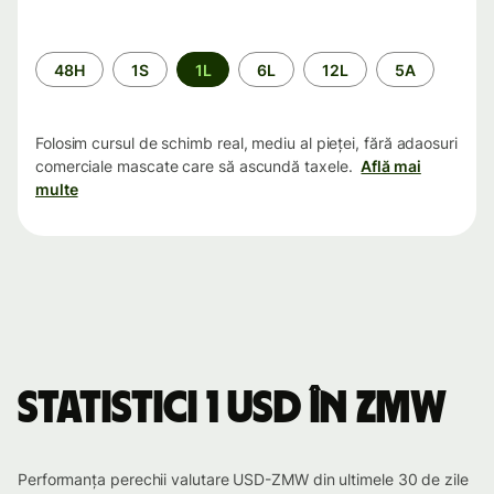
Perioada
48H
1S
1L
6L
12L
5A
Folosim cursul de schimb real, mediu al pieței, fără adaosuri
comerciale mascate care să ascundă taxele.
Află mai
multe
Statistici 1 USD în ZMW
Performanța perechii valutare USD-ZMW din ultimele 30 de zile