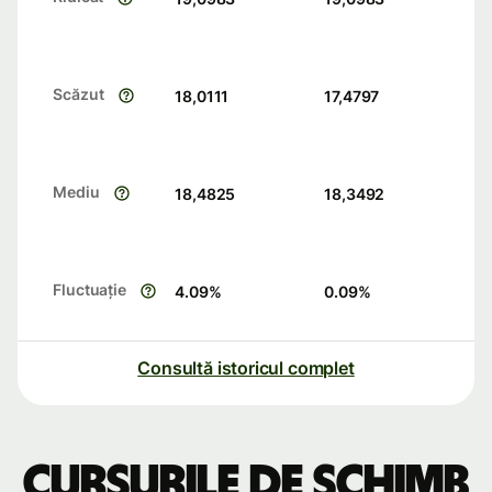
Scăzut
18,0111
17,4797
Mediu
18,4825
18,3492
Fluctuație
4.09
%
0.09
%
Consultă istoricul complet
Cursurile de schimb