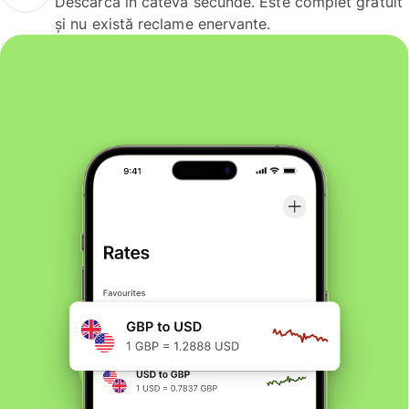
Descarcă în câteva secunde. Este complet gratuit
și nu există reclame enervante.