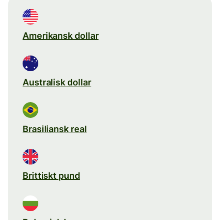
Amerikansk dollar
Australisk dollar
Brasiliansk real
Brittiskt pund