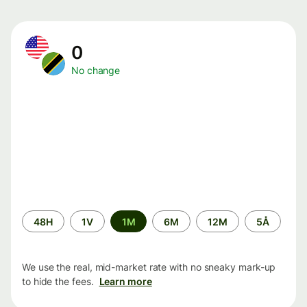
0
No change
Time
48H
1V
1M
6M
12M
5Å
period
We use the real, mid-market rate with no sneaky mark-up
to hide the fees.
Learn more