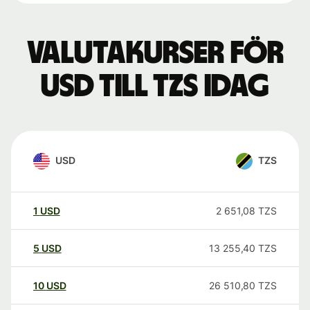
Valutakurser för
USD till TZS idag
USD
TZS
1
USD
2 651,08
TZS
5
USD
13 255,40
TZS
10
USD
26 510,80
TZS