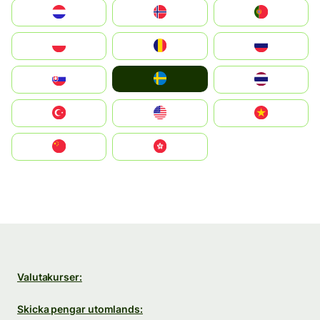
Nederland
Norge
Portugal
Polska
România
Россия
Ruoŧŧa
Slovensko
ไทย
Türkiye
United States
Vietnam
中国
中國香港特別行政區
Valutakurser:
Skicka pengar utomlands: