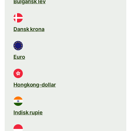
Bulgarisk lev
Dansk krona
Euro
Hongkong-dollar
Indisk rupie