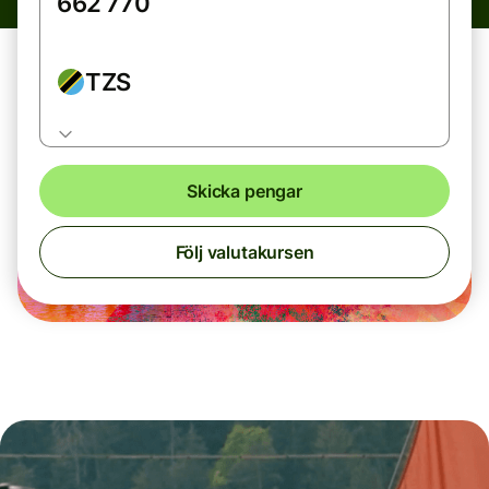
TZS
Skicka pengar
Följ valutakursen