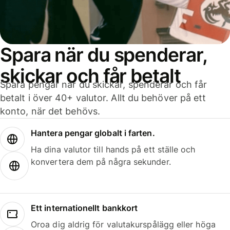
Spara när du spenderar,
skickar och får betalt
Spara pengar när du skickar, spenderar och får
betalt i över 40+ valutor. Allt du behöver på ett
konto, när det behövs.
Hantera pengar globalt i farten.
Ha dina valutor till hands på ett ställe och
konvertera dem på några sekunder.
Ett internationellt bankkort
Oroa dig aldrig för valutakurspålägg eller höga