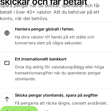
skickar och får betalt
Spara pengar när du skickar, spenderar och får
betalt i över 40+ valutor. Allt du behöver på ett
konto, när det behövs.
Hantera pengar globalt i farten.
Ha dina valutor till hands på ett ställe och
konvertera dem på några sekunder.
Ett internationellt bankkort
Oroa dig aldrig för valutakurspålägg eller höga
transaktionsavgifter när du spenderar pengar
utomlands.
Skicka pengar utomlands, spara på avgifter
Få pengarna att räcka längre, oavsett avståndet.