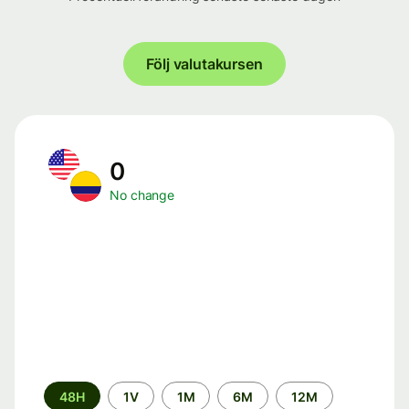
Följ valutakursen
0
No change
Time
48H
1V
1M
6M
12M
period