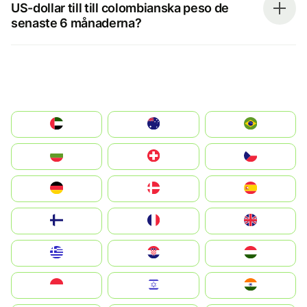
US-dollar till till colombianska peso de
senaste 6 månaderna?
الإمارات العربية المتحدة
Australia
Brazil
България
Switzerland
Czechia
Deutschland
Denmark
España
Suomi
France
United Kingdom
Greece
Hrvatska
Magyarország
Indonesia
Israel
India