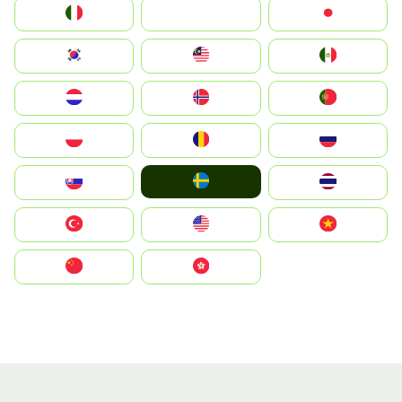
Italia
JA
Japan
South Korea
Malay
Mexico
Nederland
Norge
Portugal
Polska
România
Россия
Ruoŧŧa
Slovensko
ไทย
Türkiye
United States
Vietnam
中国
中國香港特別行政區