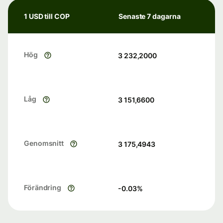
1 USD till COP
Senaste 7 dagarna
Hög
3 232,2000
Låg
3 151,6600
Genomsnitt
3 175,4943
Förändring
-0.03
%