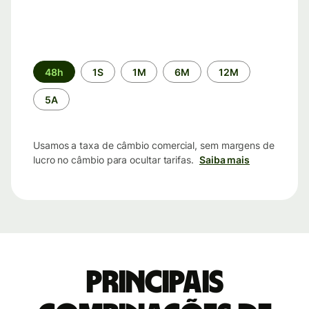
Período
48h
1S
1M
6M
12M
de
tempo
5A
Usamos a taxa de câmbio comercial, sem margens de
lucro no câmbio para ocultar tarifas.
Saiba mais
Principais