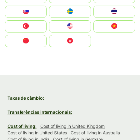
Slovensko
Ruoŧŧa
ไทย
Türkiye
United States
Vietnam
中国
中國香港特別行政區
Taxas de câmbio:
Transferências internacionais:
Cost of living:
Cost of living in United Kingdom
Cost of living in United States
Cost of living in Australia
Cost of living in India
Cost of living in Germany