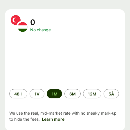
0
No change
Time
48H
1V
1M
6M
12M
5Å
period
We use the real, mid-market rate with no sneaky mark-up
to hide the fees.
Learn more