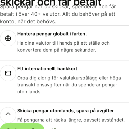
skickar och får betalt
Spara pengar när du skickar, spenderar och får
betalt i över 40+ valutor. Allt du behöver på ett
konto, när det behövs.
Hantera pengar globalt i farten.
Ha dina valutor till hands på ett ställe och
konvertera dem på några sekunder.
Ett internationellt bankkort
Oroa dig aldrig för valutakurspålägg eller höga
transaktionsavgifter när du spenderar pengar
utomlands.
Skicka pengar utomlands, spara på avgifter
Få pengarna att räcka längre, oavsett avståndet.