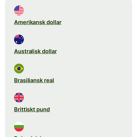
Amerikansk dollar
Australisk dollar
Brasiliansk real
Brittiskt pund