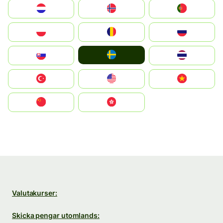
Nederland
Norge
Portugal
Polska
România
Россия
Ruoŧŧa
Slovensko
ไทย
Türkiye
United States
Vietnam
中国
中國香港特別行政區
Valutakurser:
Skicka pengar utomlands: