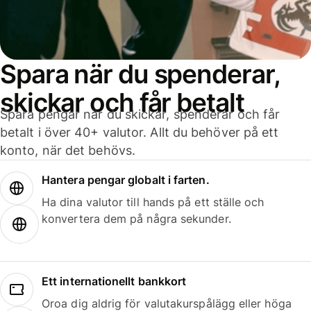
Spara när du spenderar,
skickar och får betalt
Spara pengar när du skickar, spenderar och får
betalt i över 40+ valutor. Allt du behöver på ett
konto, när det behövs.
Hantera pengar globalt i farten.
Ha dina valutor till hands på ett ställe och
konvertera dem på några sekunder.
Ett internationellt bankkort
Oroa dig aldrig för valutakurspålägg eller höga