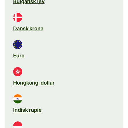
Bulgarisk lev
Dansk krona
Euro
Hongkong-dollar
Indisk rupie