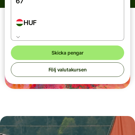
HUF
Skicka pengar
Följ valutakursen