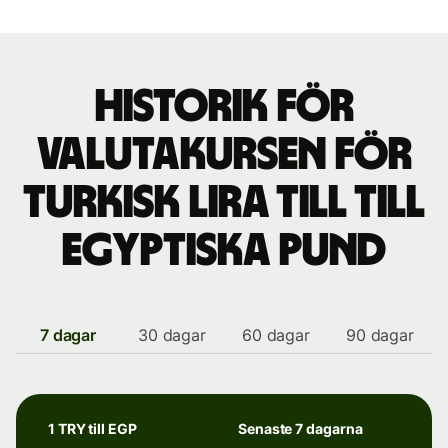
Historik för
valutakursen för
turkisk lira till till
egyptiska pund
7 dagar
30 dagar
60 dagar
90 dagar
1 TRY till EGP
Senaste 7 dagarna