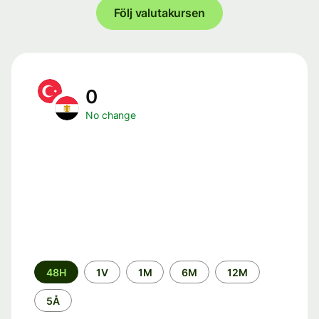
Följ valutakursen
0
No change
Time
48H
1V
1M
6M
12M
period
5Å