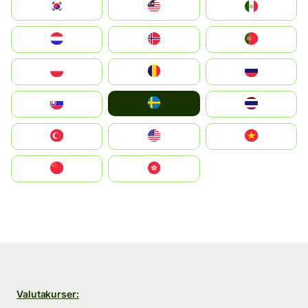
South Korea
Malay
Mexico
Nederland
Norge
Portugal
Polska
România
Россия
Ruoŧŧa
Slovensko
ไทย
Türkiye
United States
Vietnam
中国
中國香港特別行政區
Valutakurser: