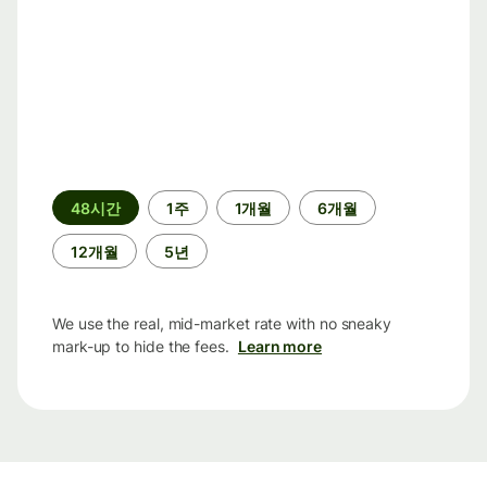
기
48시간
1주
1개월
6개월
간
12개월
5년
We use the real, mid-market rate with no sneaky
mark-up to hide the fees.
Learn more