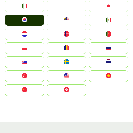
Italia
JA
Japan
South Korea
Malay
Mexico
Nederland
Norge
Portugal
Polska
România
Россия
Slovensko
Ruoŧŧa
ไทย
Türkiye
United States
Vietnam
中国
中國香港特別行政區