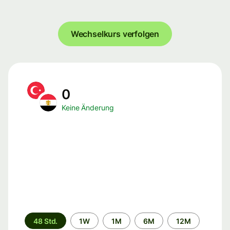
Wechselkurs verfolgen
0
Keine Änderung
Zeitraum
48 Std.
1W
1M
6M
12M