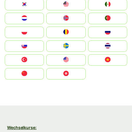
South Korea
Malay
Mexico
Nederland
Norge
Portugal
Polska
România
Россия
Slovensko
Ruoŧŧa
ไทย
Türkiye
United States
Vietnam
中国
中國香港特別行政區
Wechselkurse: