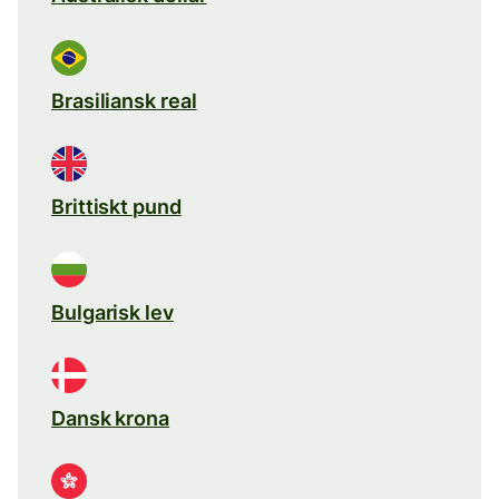
Brasiliansk real
Brittiskt pund
Bulgarisk lev
Dansk krona