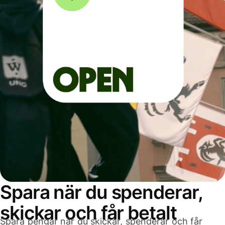
Spara när du spenderar,
skickar och får betalt
Spara pengar när du skickar, spenderar och får