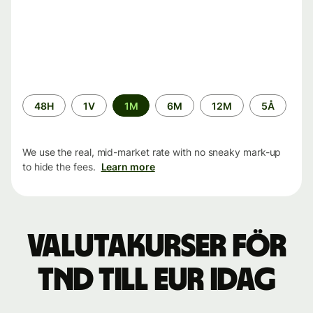
Time
48H
1V
1M
6M
12M
5Å
period
We use the real, mid-market rate with no sneaky mark-up
to hide the fees.
Learn more
Valutakurser för
TND till EUR idag