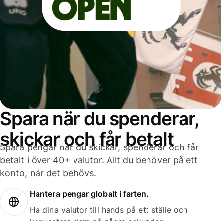
Spara när du spenderar,
skickar och får betalt
Spara pengar när du skickar, spenderar och får
betalt i över 40+ valutor. Allt du behöver på ett
konto, när det behövs.
Hantera pengar globalt i farten.
Ha dina valutor till hands på ett ställe och