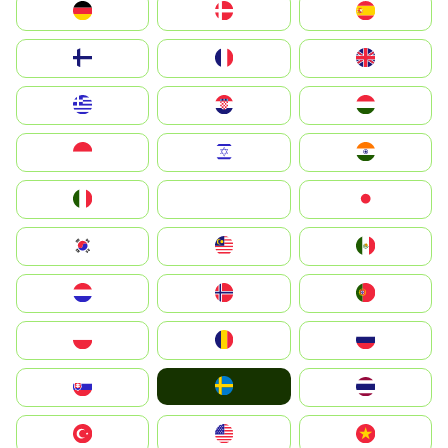
Deutschland
Denmark
España
Suomi
France
United Kingdom
Greece
Hrvatska
Magyarország
Indonesia
Israel
India
Italia
JA
Japan
South Korea
Malay
Mexico
Nederland
Norge
Portugal
Polska
România
Россия
Ruoŧŧa
Slovensko
ไทย
Türkiye
United States
Vietnam