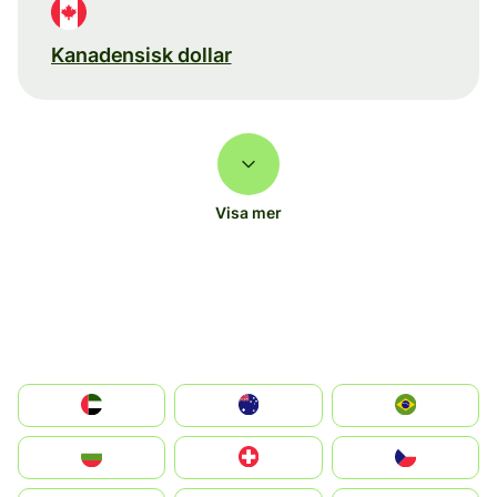
Kanadensisk dollar
Visa mer
الإمارات العربية المتحدة
Australia
Brazil
България
Switzerland
Czechia