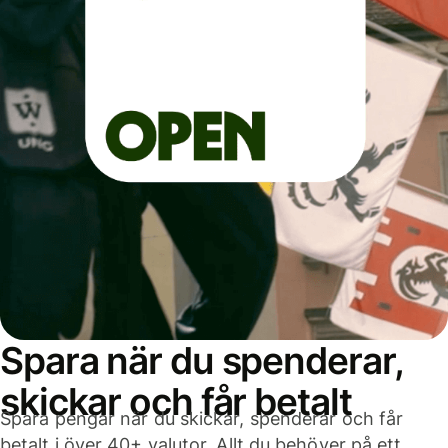
Spara när du spenderar,
skickar och får betalt
Spara pengar när du skickar, spenderar och får
betalt i över 40+ valutor. Allt du behöver på ett