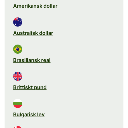
Amerikansk dollar
Australisk dollar
Brasiliansk real
Brittiskt pund
Bulgarisk lev