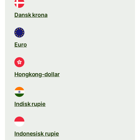
Dansk krona
Euro
Hongkong-dollar
Indisk rupie
Indonesisk rupie