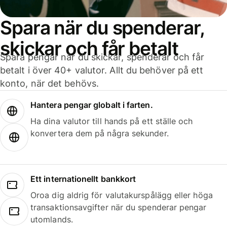
Spara när du spenderar,
skickar och får betalt
Spara pengar när du skickar, spenderar och får
betalt i över 40+ valutor. Allt du behöver på ett
konto, när det behövs.
Hantera pengar globalt i farten.
Ha dina valutor till hands på ett ställe och
konvertera dem på några sekunder.
Ett internationellt bankkort
Oroa dig aldrig för valutakurspålägg eller höga
transaktionsavgifter när du spenderar pengar
utomlands.