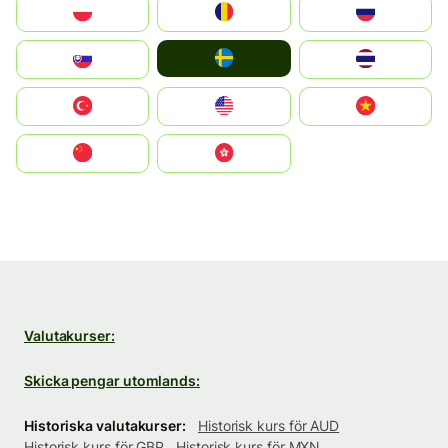
Polska
România
Россия
Ruoŧŧa
Slovensko
ไทย
Türkiye
United States
Vietnam
中国
中國香港特別行政區
Valutakurser:
Skicka pengar utomlands:
Historiska valutakurser:
Historisk kurs för AUD
Historisk kurs för GBP
Historisk kurs för MXN