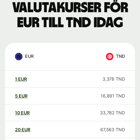
Valutakurser för
EUR till TND idag
EUR
TND
1
EUR
3,378
TND
5
EUR
16,891
TND
10
EUR
33,782
TND
20
EUR
67,563
TND