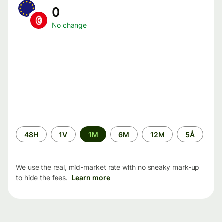
0
No change
Time
48H
1V
1M
6M
12M
5Å
period
We use the real, mid-market rate with no sneaky mark-up
to hide the fees.
Learn more