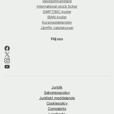
Valutaomvandlare
International stock ticker
SWIFT/BIC-koder
IBAN-koder
Kursmeddelanden
Jämför valutakurser
Följ oss
Juridik
Sekretesspolicy
Juridiskt meddelande
Cookiepolicy
Complaints
Landkarta