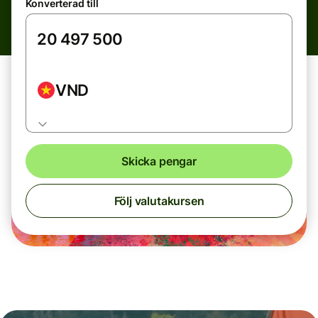
Konverterad till
VND
Skicka pengar
Följ valutakursen