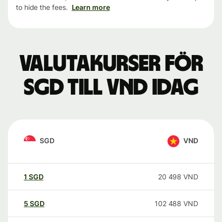
to hide the fees.
Learn more
Valutakurser för
SGD till VND idag
SGD
VND
1
SGD
20 498
VND
5
SGD
102 488
VND