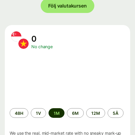
Följ valutakursen
0
No change
Time
48H
1V
1M
6M
12M
5Å
period
We use the real, mid-market rate with no sneaky mark-up