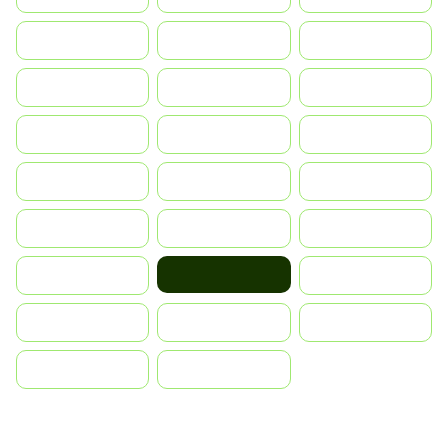
Indonesia
Israel
India
Italia
JA
Japan
South Korea
Malay
Mexico
Nederland
Norge
Portugal
Polska
România
Россия
Ruoŧŧa
Slovensko
ไทย
Türkiye
United States
Vietnam
中国
中國香港特別行政區