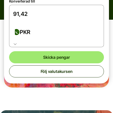
Konverterad till
PKR
Skicka pengar
Följ valutakursen