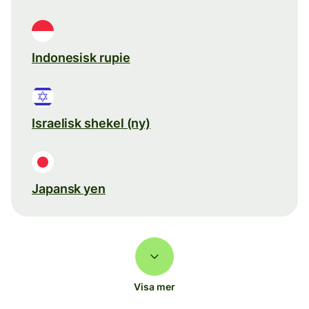
Indonesisk rupie
Israelisk shekel (ny)
Japansk yen
Visa mer