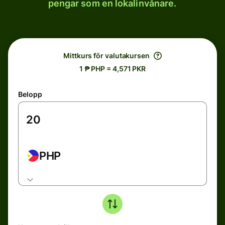
pengar som en lokalinvånare.
Mittkurs för valutakursen
1 ₱ PHP = 4,571 PKR
Belopp
PHP