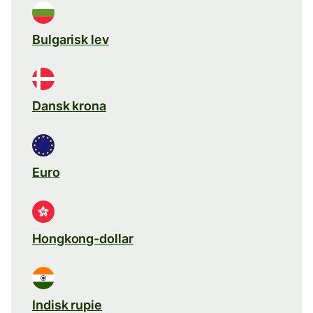
Bulgarisk lev
Dansk krona
Euro
Hongkong-dollar
Indisk rupie