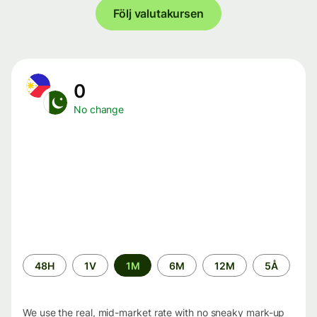
Följ valutakursen
0
No change
Time
48H
1V
1M
6M
12M
5Å
period
We use the real, mid-market rate with no sneaky mark-up