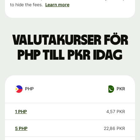
to hide the fees.
Learn more
Valutakurser för
PHP till PKR idag
PHP
PKR
1
PHP
4,57
PKR
5
PHP
22,86
PKR