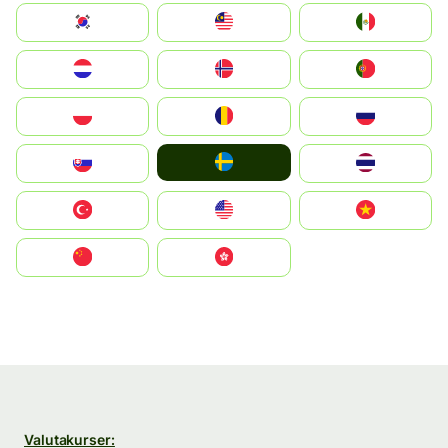
South Korea
Malay
Mexico
Nederland
Norge
Portugal
Polska
România
Россия
Ruoŧŧa
Slovensko
ไทย
Türkiye
United States
Vietnam
中国
中國香港特別行政區
Valutakurser: