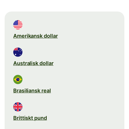
Amerikansk dollar
Australisk dollar
Brasiliansk real
Brittiskt pund