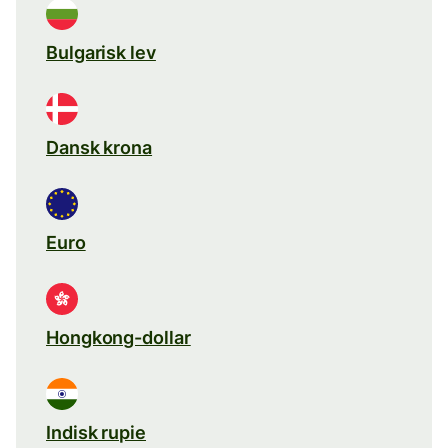
Bulgarisk lev
Dansk krona
Euro
Hongkong-dollar
Indisk rupie