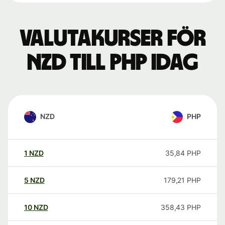
Valutakurser för
NZD till PHP idag
NZD
PHP
1
NZD
35,84
PHP
5
NZD
179,21
PHP
10
NZD
358,43
PHP