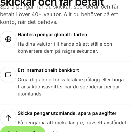
skickar och får betalt
Spara pengar när du skickar, spenderar och får
betalt i över 40+ valutor. Allt du behöver på ett
konto, när det behövs.
Hantera pengar globalt i farten.
Ha dina valutor till hands på ett ställe och
konvertera dem på några sekunder.
Ett internationellt bankkort
Oroa dig aldrig för valutakurspålägg eller höga
transaktionsavgifter när du spenderar pengar
utomlands.
Skicka pengar utomlands, spara på avgifter
Få pengarna att räcka längre, oavsett avståndet.