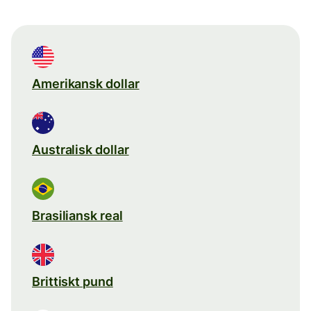
Amerikansk dollar
Australisk dollar
Brasiliansk real
Brittiskt pund