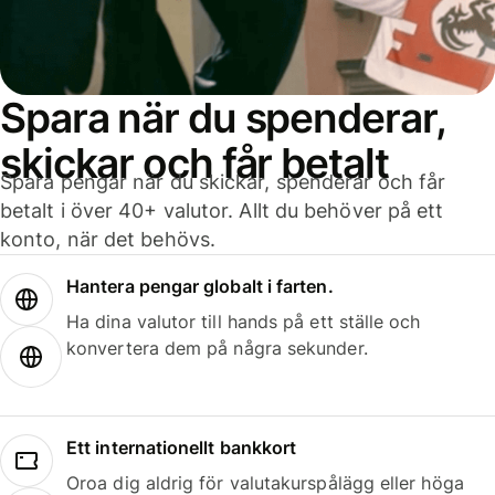
Spara när du spenderar,
skickar och får betalt
Spara pengar när du skickar, spenderar och får
betalt i över 40+ valutor. Allt du behöver på ett
konto, när det behövs.
Hantera pengar globalt i farten.
Ha dina valutor till hands på ett ställe och
konvertera dem på några sekunder.
Ett internationellt bankkort
Oroa dig aldrig för valutakurspålägg eller höga