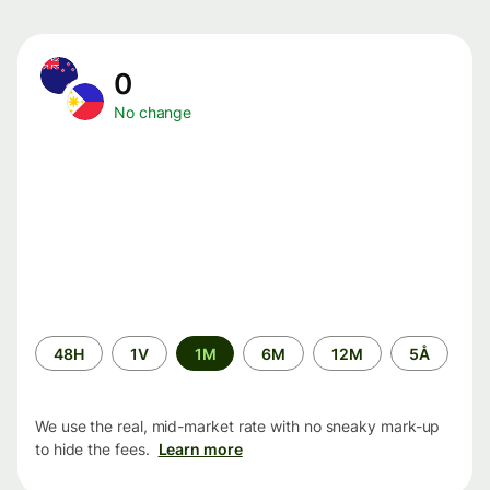
0
No change
Time
48H
1V
1M
6M
12M
5Å
period
We use the real, mid-market rate with no sneaky mark-up
to hide the fees.
Learn more