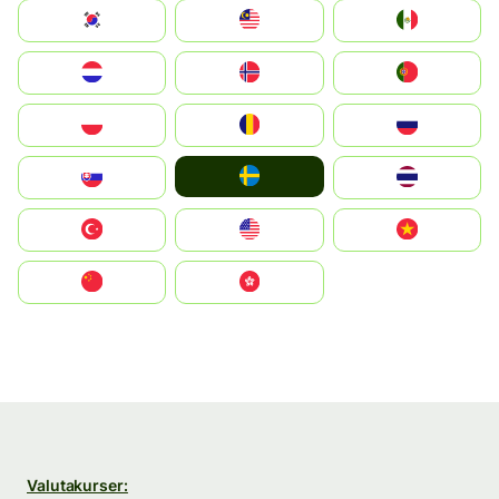
South Korea
Malay
Mexico
Nederland
Norge
Portugal
Polska
România
Россия
Ruoŧŧa
Slovensko
ไทย
Türkiye
United States
Vietnam
中国
中國香港特別行政區
Valutakurser: