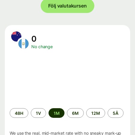
Följ valutakursen
0
No change
Time
48H
1V
1M
6M
12M
5Å
period
We use the real, mid-market rate with no sneaky mark-up