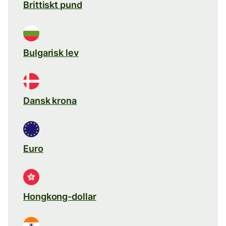
Brittiskt pund
Bulgarisk lev
Dansk krona
Euro
Hongkong-dollar