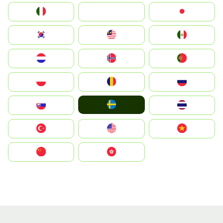
Italia
JA
Japan
South Korea
Malay
Mexico
Nederland
Norge
Portugal
Polska
România
Россия
Ruoŧŧa
Slovensko
ไทย
Türkiye
United States
Vietnam
中国
中國香港特別行政區