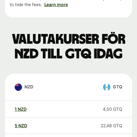
to hide the fees.
Learn more
Valutakurser för
NZD till GTQ idag
NZD
GTQ
1
NZD
4,50
GTQ
5
NZD
22,48
GTQ