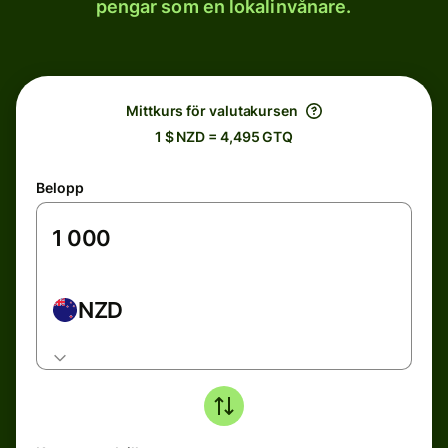
pengar som en lokalinvånare.
Mittkurs för valutakursen
1 $ NZD = 4,495 GTQ
Belopp
NZD