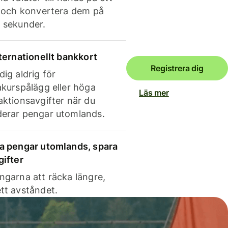
e och konvertera dem på
 sekunder.
nternationellt bankkort
Registrera dig
dig aldrig för
akurspålägg eller höga
Läs mer
aktionsavgifter när du
erar pengar utomlands.
a pengar utomlands, spara
gifter
ngarna att räcka längre,
tt avståndet.