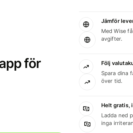
Jämför leve
Med Wise får
avgifter.
app för
Följ valutaku
Spara dina f
över tid.
Helt gratis,
Ladda ned på
inga irriter