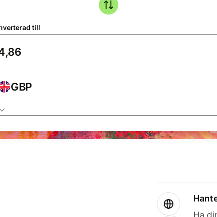
verterad till
GBP
Hante
Ha din