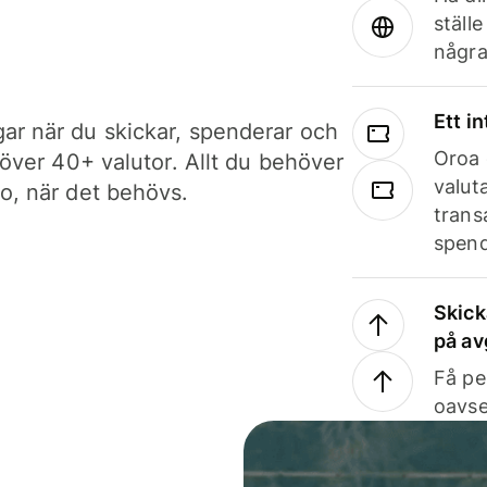
ställ
några
Ett i
ar när du skickar, spenderar och
Oroa 
i över 40+ valutor. Allt du behöver
valut
to, när det behövs.
trans
spend
Skick
på av
Få pe
oavse