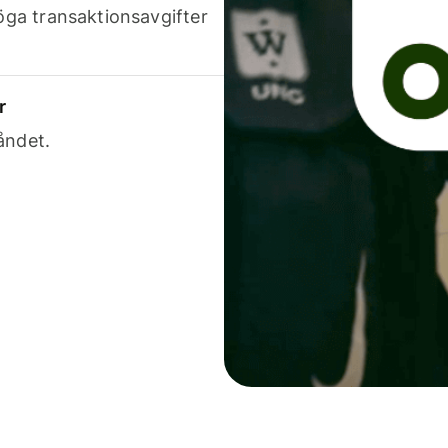
höga transaktionsavgifter
r
åndet.