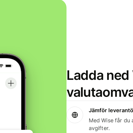
Ladda ned 
valutaomva
Jämför leverantö
Med Wise får du a
avgifter.