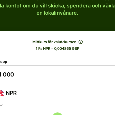
lla kontot om du vill skicka, spendera och väx
en lokalinvånare.
Mittkurs för valutakursen
1 ₨ NPR = 0,004865 GBP
lopp
NPR