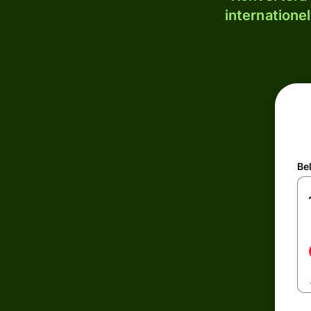
internatione
Be