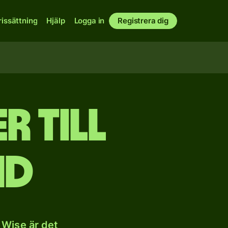
rissättning
Hjälp
Logga in
Registrera dig
r till
nd
 Wise är det