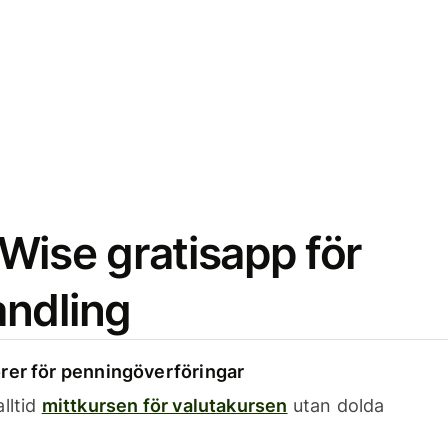
Wise gratisapp för
ndling
rer för penningöverföringar
lltid
mittkursen för valutakursen
utan dolda