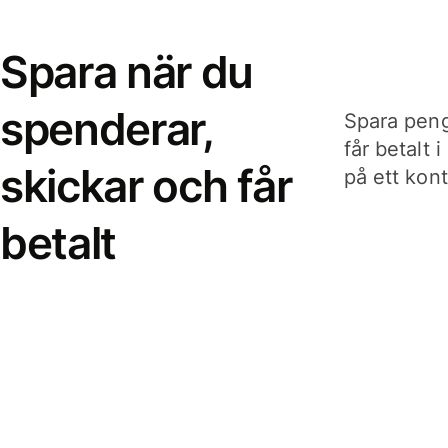
Spara när du
spenderar,
Spara peng
får betalt 
skickar och får
på ett kon
betalt