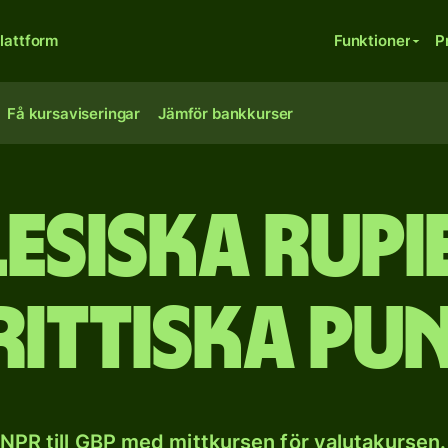
lattform
Funktioner
P
Få kursaviseringar
Jämför bankkurser
esiska rupie
rittiska pu
NPR till GBP med mittkursen för valutakursen.