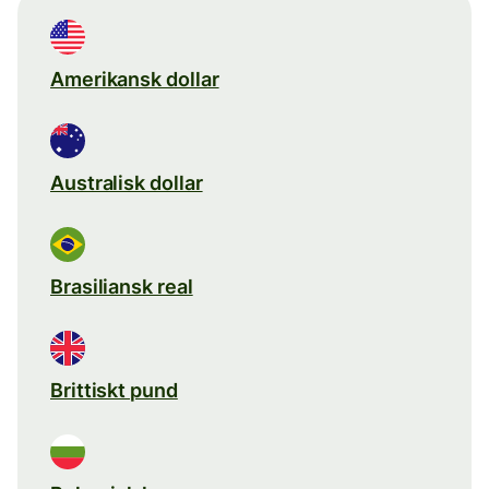
Amerikansk dollar
Australisk dollar
Brasiliansk real
Brittiskt pund