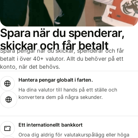
Spara när du spenderar,
skickar och får betalt
Spara pengar när du skickar, spenderar och får
betalt i över 40+ valutor. Allt du behöver på ett
konto, när det behövs.
Hantera pengar globalt i farten.
Ha dina valutor till hands på ett ställe och
konvertera dem på några sekunder.
Ett internationellt bankkort
Oroa dig aldrig för valutakurspålägg eller höga