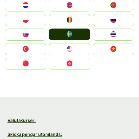
Nederland
Norge
Portugal
Polska
România
Россия
Ruoŧŧa
Slovensko
ไทย
Türkiye
United States
Vietnam
中国
中國香港特別行政區
Valutakurser:
Skicka pengar utomlands: