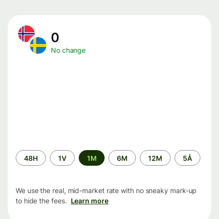
0
No change
Time
48H
1V
1M
6M
12M
5Å
period
We use the real, mid-market rate with no sneaky mark-up
to hide the fees.
Learn more