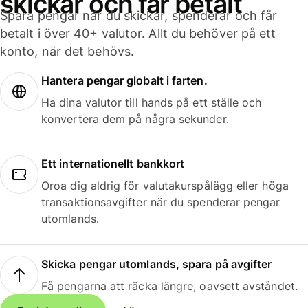
skickar och får betalt
Spara pengar när du skickar, spenderar och får
betalt i över 40+ valutor. Allt du behöver på ett
konto, när det behövs.
Hantera pengar globalt i farten.
Ha dina valutor till hands på ett ställe och
konvertera dem på några sekunder.
Ett internationellt bankkort
Oroa dig aldrig för valutakurspålägg eller höga
transaktionsavgifter när du spenderar pengar
utomlands.
Skicka pengar utomlands, spara på avgifter
Få pengarna att räcka längre, oavsett avståndet.