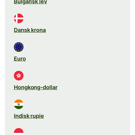
Bulgarisk lev
Dansk krona
Euro
Hongkong-dollar
Indisk rupie