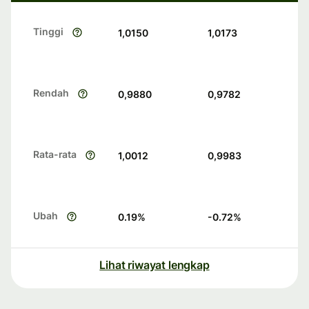
Tinggi
1,0150
1,0173
Rendah
0,9880
0,9782
Rata-rata
1,0012
0,9983
Ubah
0.19
%
-0.72
%
Lihat riwayat lengkap