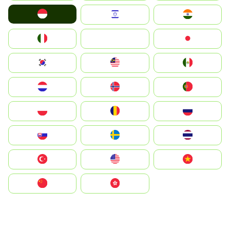
Indonesia
Israel
India
Italia
JA
Japan
South Korea
Malay
Mexico
Nederland
Norge
Portugal
Polska
România
Россия
Slovensko
Ruoŧŧa
ไทย
Türkiye
United States
Vietnam
中国
中國香港特別行政區