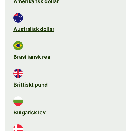
Amerikansk dollar
Australisk dollar
Brasiliansk real
Brittiskt pund
Bulgarisk lev