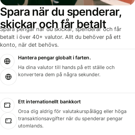
Spara när du spenderar,
skickar och får betalt
Spara pengar när du skickar, spenderar och får
betalt i över 40+ valutor. Allt du behöver på ett
konto, när det behövs.
Hantera pengar globalt i farten.
Ha dina valutor till hands på ett ställe och
konvertera dem på några sekunder.
Ett internationellt bankkort
Oroa dig aldrig för valutakurspålägg eller höga
transaktionsavgifter när du spenderar pengar
utomlands.