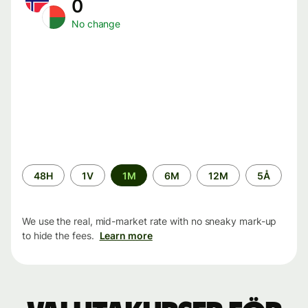
0
No change
Time
48H
1V
1M
6M
12M
5Å
period
We use the real, mid-market rate with no sneaky mark-up
to hide the fees.
Learn more