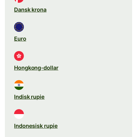
Dansk krona
Euro
Hongkong-dollar
Indisk rupie
Indonesisk rupie