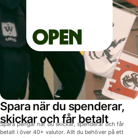
Spara när du spenderar,
skickar och får betalt
Spara pengar när du skickar, spenderar och får
betalt i över 40+ valutor. Allt du behöver på ett