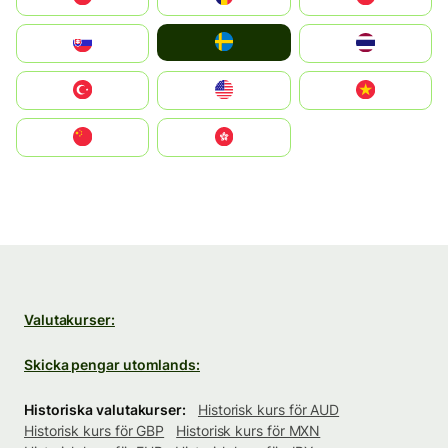
Ruoŧŧa
Slovensko
ไทย
Türkiye
United States
Vietnam
中国
中國香港特別行政區
Valutakurser:
Skicka pengar utomlands:
Historiska valutakurser:
Historisk kurs för AUD
Historisk kurs för GBP
Historisk kurs för MXN