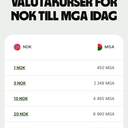
Valutakurser för
NOK till MGA idag
NOK
MGA
1
NOK
450
MGA
5
NOK
2 248
MGA
10
NOK
4 495
MGA
20
NOK
8 990
MGA