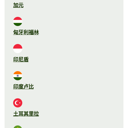
加元
匈牙利福林
印尼盾
印度卢比
土耳其里拉