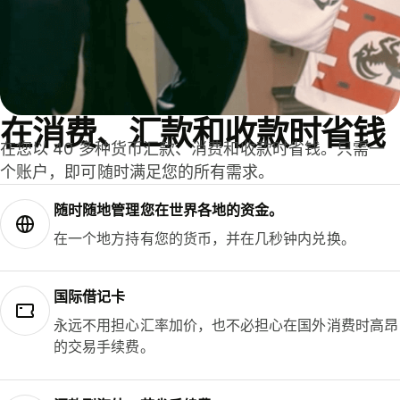
在消费、汇款和收款时省钱
在您以 40 多种货币汇款、消费和收款时省钱。只需一
个账户，即可随时满足您的所有需求。
随时随地管理您在世界各地的资金。
在一个地方持有您的货币，并在几秒钟内兑换。
国际借记卡
永远不用担心汇率加价，也不必担心在国外消费时高昂
的交易手续费。