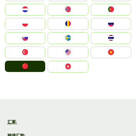
Nederland
Norge
Portugal
Polska
România
Россия
Slovensko
Ruoŧŧa
ไทย
Türkiye
United States
Vietnam
中国
中國香港特別行政區
汇率:
跨境汇款: