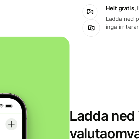
Helt gratis,
Ladda ned på
inga irriter
Ladda ned 
valutaomva