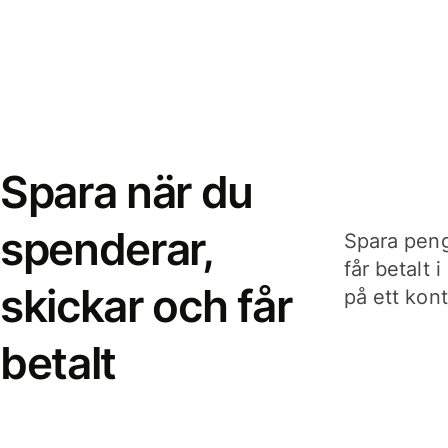
Spara när du
spenderar,
Spara peng
får betalt 
skickar och får
på ett kon
betalt