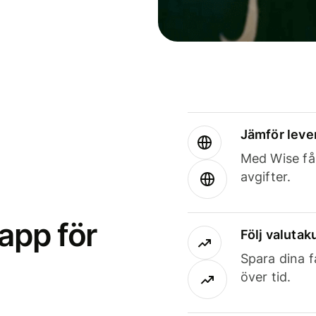
Jämför leve
Med Wise får
avgifter.
app för
Följ valutaku
Spara dina f
över tid.