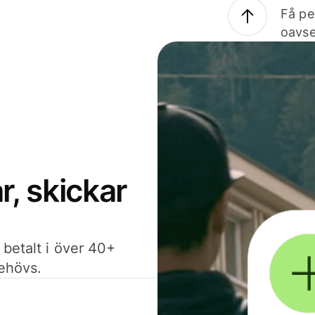
Få pe
oavse
, skickar
 betalt i över 40+
behövs.