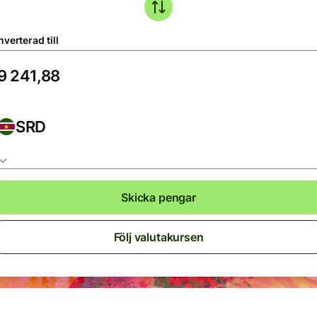
verterad till
SRD
Skicka pengar
Följ valutakursen