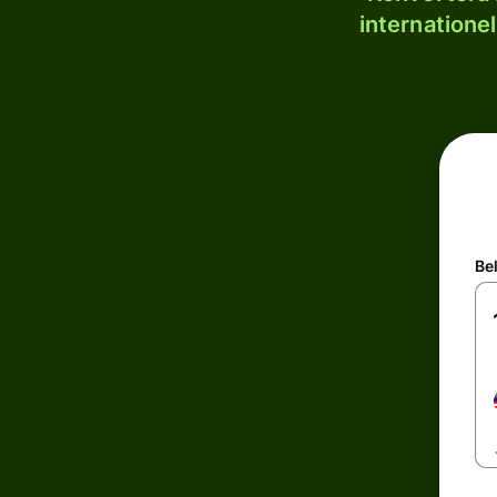
internatione
Be