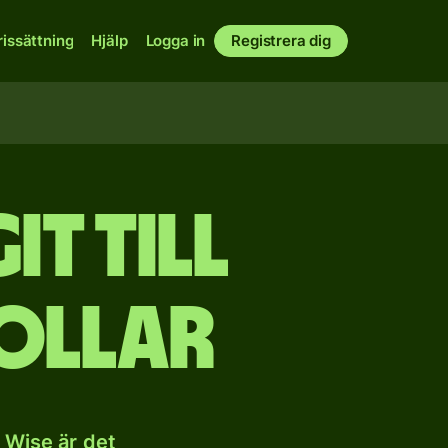
rissättning
Hjälp
Logga in
Registrera dig
t till
ollar
 Wise är det