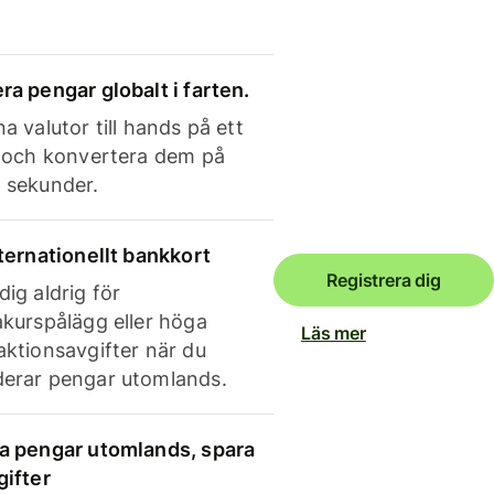
ra pengar globalt i farten.
a valutor till hands på ett
e och konvertera dem på
 sekunder.
nternationellt bankkort
Registrera dig
dig aldrig för
akurspålägg eller höga
Läs mer
aktionsavgifter när du
erar pengar utomlands.
a pengar utomlands, spara
gifter