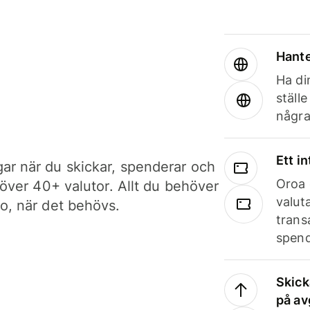
Hante
Ha din
ställ
några
Ett i
ar när du skickar, spenderar och
Oroa 
i över 40+ valutor. Allt du behöver
valut
to, när det behövs.
trans
spend
Skick
på av