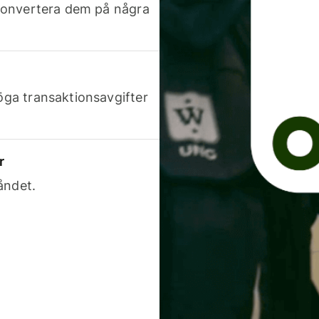
h konvertera dem på några
höga transaktionsavgifter
r
åndet.