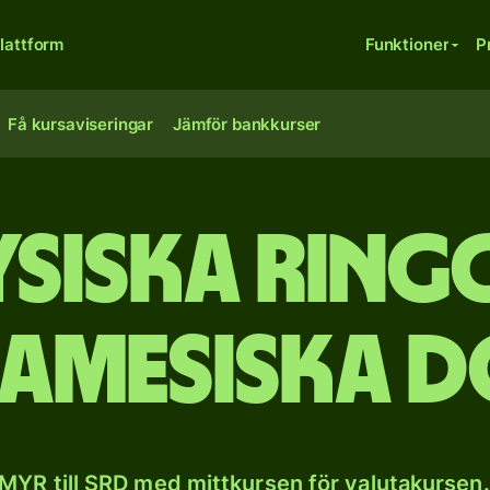
lattform
Funktioner
P
Få kursaviseringar
Jämför bankkurser
siska ringgi
namesiska d
MYR till SRD med mittkursen för valutakursen.