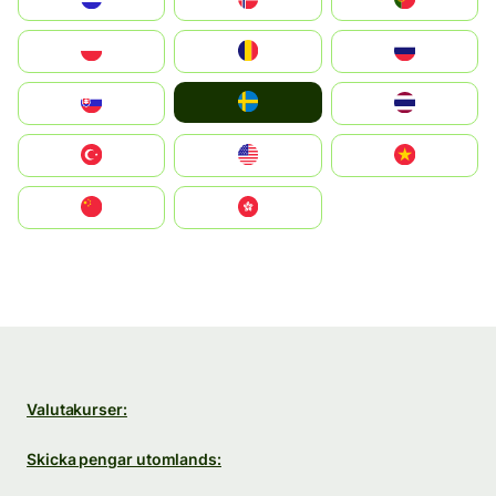
Polska
România
Россия
Ruoŧŧa
Slovensko
ไทย
Türkiye
United States
Vietnam
中国
中國香港特別行政區
Valutakurser:
Skicka pengar utomlands: