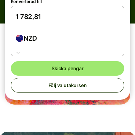
Konverterad till
NZD
Skicka pengar
Följ valutakursen