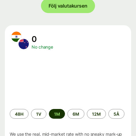
Följ valutakursen
0
No change
Time
48H
1V
1M
6M
12M
5Å
period
We use the real, mid-market rate with no sneaky mark-up