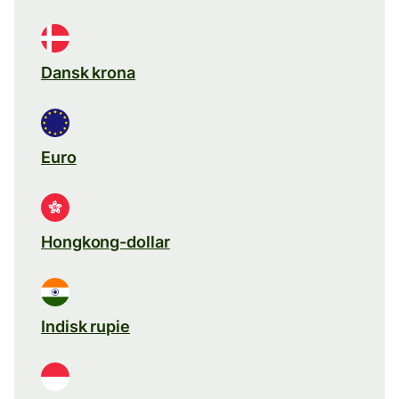
Dansk krona
Euro
Hongkong-dollar
Indisk rupie