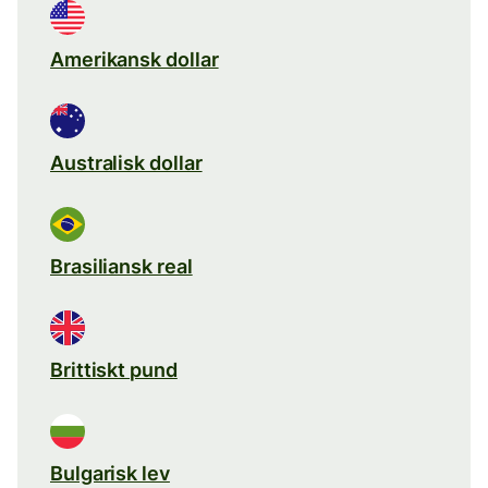
Amerikansk dollar
Australisk dollar
Brasiliansk real
Brittiskt pund
Bulgarisk lev