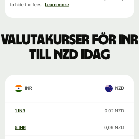
to hide the fees.
Learn more
Valutakurser för INR
till NZD idag
INR
NZD
1
INR
0,02
NZD
5
INR
0,09
NZD