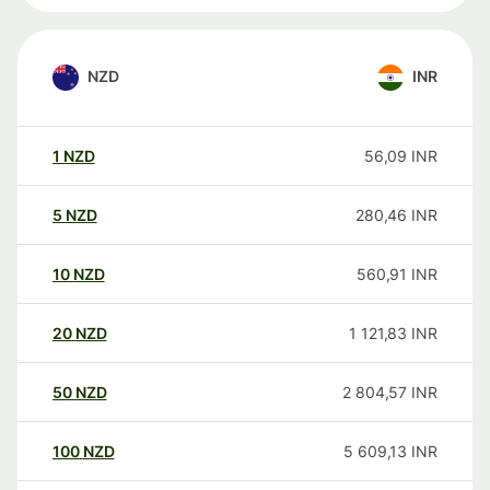
NZD
INR
1
NZD
56,09
INR
5
NZD
280,46
INR
10
NZD
560,91
INR
20
NZD
1 121,83
INR
50
NZD
2 804,57
INR
100
NZD
5 609,13
INR