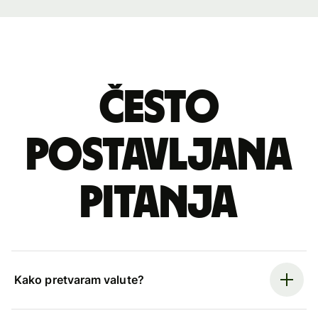
Često
postavljana
pitanja
Kako pretvaram valute?