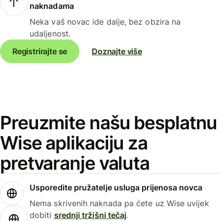
naknadama
Neka vaš novac ide dalje, bez obzira na
udaljenost.
Registrirajte se
Doznajte više
Preuzmite našu besplatnu
Wise aplikaciju za
pretvaranje valuta
Usporedite pružatelje usluga prijenosa novca
Nema skrivenih naknada pa ćete uz Wise uvijek
dobiti
srednji tržišni tečaj
.