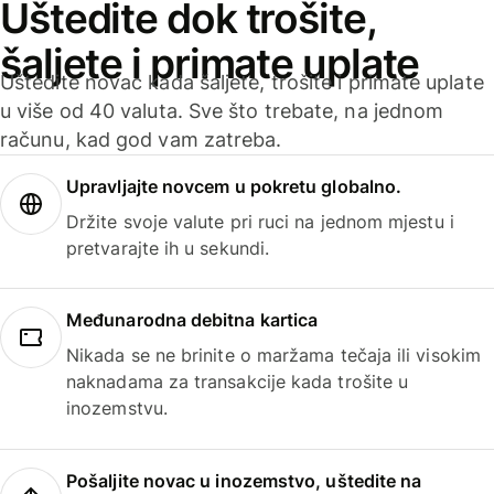
Uštedite dok trošite,
šaljete i primate uplate
Uštedite novac kada šaljete, trošite i primate uplate
u više od 40 valuta. Sve što trebate, na jednom
računu, kad god vam zatreba.
Upravljajte novcem u pokretu globalno.
Držite svoje valute pri ruci na jednom mjestu i
pretvarajte ih u sekundi.
Međunarodna debitna kartica
Nikada se ne brinite o maržama tečaja ili visokim
naknadama za transakcije kada trošite u
inozemstvu.
Pošaljite novac u inozemstvo, uštedite na