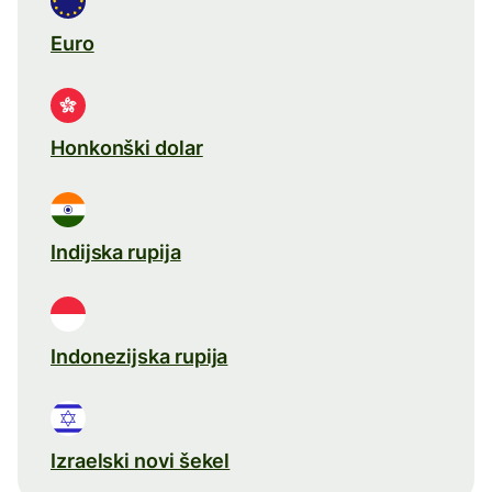
Euro
Honkonški dolar
Indijska rupija
Indonezijska rupija
Izraelski novi šekel