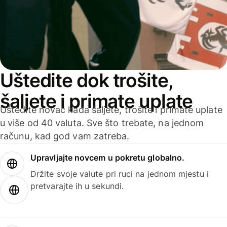
Uštedite dok trošite,
šaljete i primate uplate
Uštedite novac kada šaljete, trošite i primate uplate
u više od 40 valuta. Sve što trebate, na jednom
računu, kad god vam zatreba.
Upravljajte novcem u pokretu globalno.
Držite svoje valute pri ruci na jednom mjestu i
pretvarajte ih u sekundi.