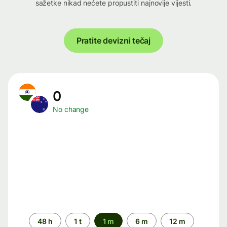
sažetke nikad nećete propustiti najnovije vijesti.
Pratite devizni tečaj
0
No change
Time
48 h
1 t
1 m
6 m
12 m