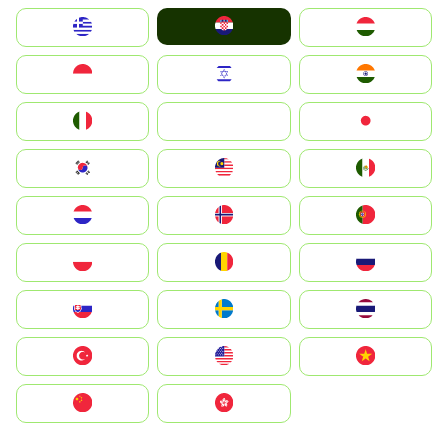
Hrvatska
Greece
Magyarország
Indonesia
Israel
India
Italia
JA
Japan
South Korea
Malay
Mexico
Nederland
Norge
Portugal
Polska
România
Россия
Slovensko
Ruoŧŧa
ไทย
Türkiye
United States
Vietnam
中国
中國香港特別行政區