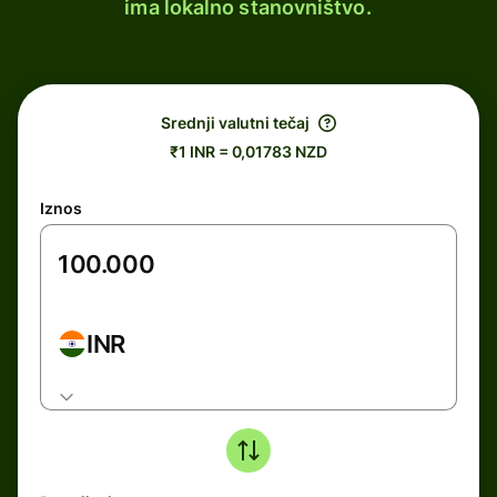
ima lokalno stanovništvo.
Srednji valutni tečaj
₹1 INR = 0,01783 NZD
Iznos
INR