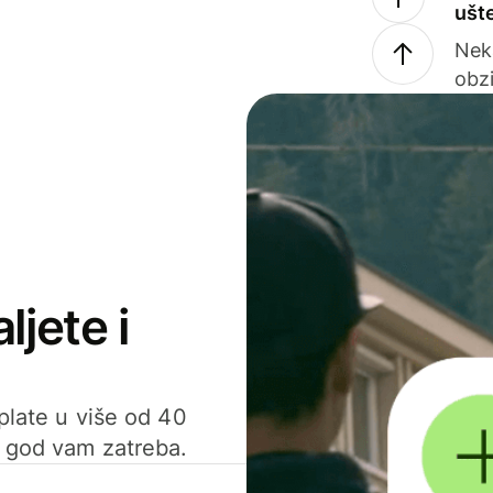
ušt
Nek
obzi
ljete i
uplate u više od 40
d god vam zatreba.