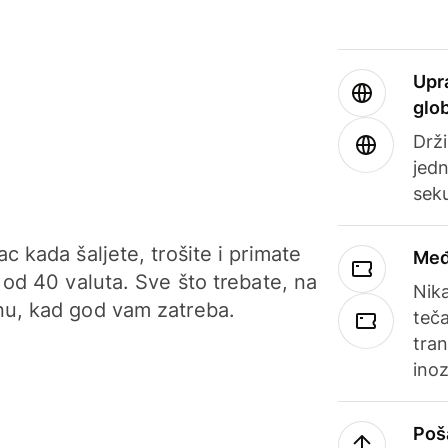
Upr
glo
Drži
jedn
sek
c kada šaljete, trošite i primate
Međ
 od 40 valuta. Sve što trebate, na
Nik
u, kad god vam zatreba.
teča
tran
ino
Poš