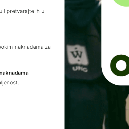
 i pretvarajte ih u
visokim naknadama za
a naknadama
ljenost.