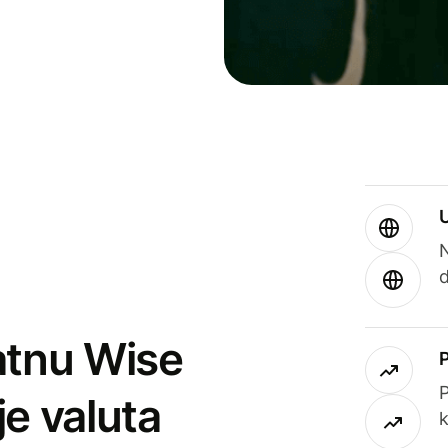
atnu Wise
P
je valuta