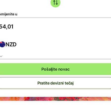
omijenite u
NZD
Pošaljite novac
Pratite devizni tečaj