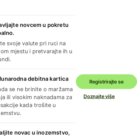
avljajte novcem u pokretu
balno.
te svoje valute pri ruci na
om mjestu i pretvarajte ih u
undi.
unarodna debitna kartica
Registrirajte se
ada se ne brinite o maržama
Doznajte više
ja ili visokim naknadama za
sakcije kada trošite u
zemstvu.
aljite novac u inozemstvo,