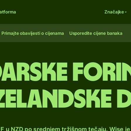
atforma
Značajke
Primajte obavijesti o cijenama
Usporedite cijene banaka
arske forin
elandske 
UF u NZD po srednjem tržišnom tečaju. Wise j