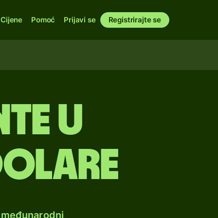
Cijene
Pomoć
Prijavi se
Registrirajte se
te u
dolare
e međunarodni