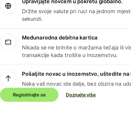
Upravljajte novcem u pokretu globalno.
Držite svoje valute pri ruci na jednom mjestu
sekundi.
Međunarodna debitna kartica
Nikada se ne brinite o maržama tečaja ili 
transakcije kada trošite u inozemstvu.
Pošaljite novac u inozemstvo, uštedite n
Neka vaš novac ide dalje, bez obzira na uda
Registrirajte se
Doznajte više