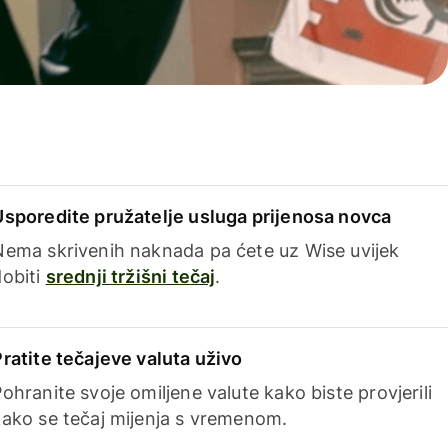
Usporedite pružatelje usluga prijenosa novca
Nema skrivenih naknada pa ćete uz Wise uvijek
dobiti
srednji tržišni tečaj
.
Pratite tečajeve valuta uživo
ohranite svoje omiljene valute kako biste provjerili
kako se tečaj mijenja s vremenom.