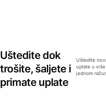
Uštedite dok
Uštedite nova
trošite, šaljete i
uplate u više
jednom račun
primate uplate