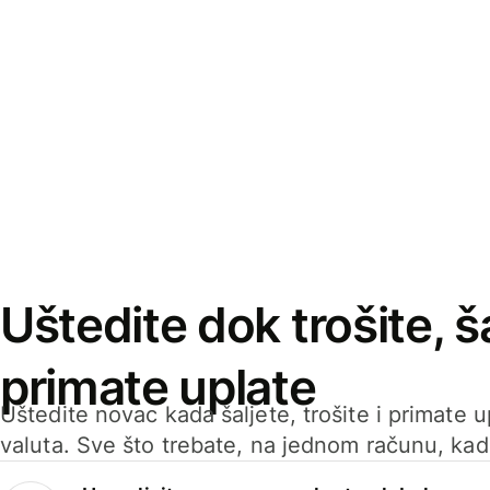
Uštedite dok trošite, ša
primate uplate
Uštedite novac kada šaljete, trošite i primate 
valuta. Sve što trebate, na jednom računu, ka