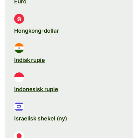
Euro
Hongkong-dollar
Indisk rupie
Indonesisk rupie
Israelisk shekel (ny)