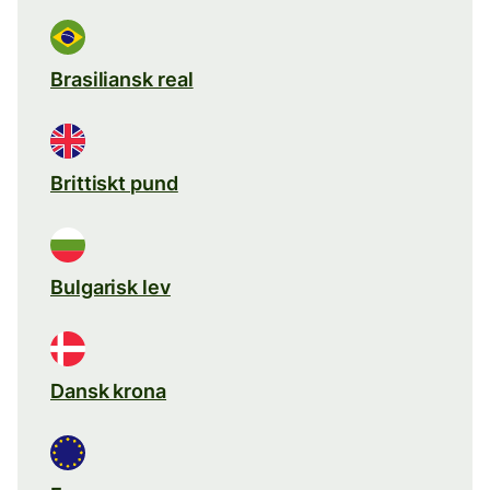
Brasiliansk real
Brittiskt pund
Bulgarisk lev
Dansk krona