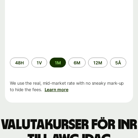
Time
48H
1V
1M
6M
12M
5Å
period
We use the real, mid-market rate with no sneaky mark-up
to hide the fees.
Learn more
Valutakurser för INR