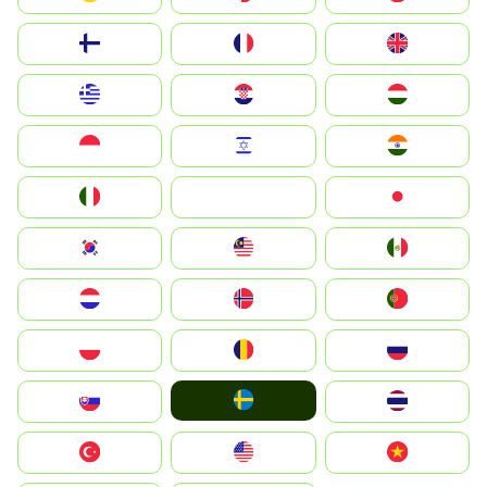
Suomi
France
United Kingdom
Greece
Hrvatska
Magyarország
Indonesia
Israel
India
Italia
JA
Japan
South Korea
Malay
Mexico
Nederland
Norge
Portugal
Polska
România
Россия
Ruoŧŧa
Slovensko
ไทย
Türkiye
United States
Vietnam