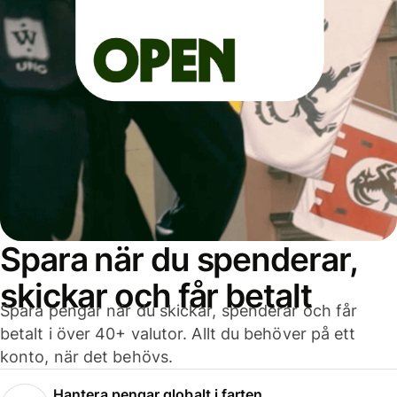
Spara när du spenderar,
skickar och får betalt
Spara pengar när du skickar, spenderar och får
betalt i över 40+ valutor. Allt du behöver på ett
konto, när det behövs.
Hantera pengar globalt i farten.