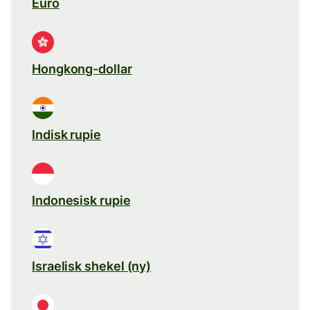
Euro
Hongkong-dollar
Indisk rupie
Indonesisk rupie
Israelisk shekel (ny)