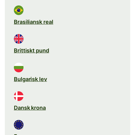
Brasiliansk real
Brittiskt pund
Bulgarisk lev
Dansk krona