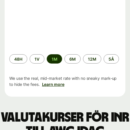
Time
48H
1V
1M
6M
12M
5Å
period
We use the real, mid-market rate with no sneaky mark-up
to hide the fees.
Learn more
Valutakurser för INR