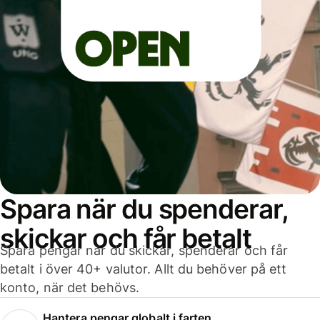
Spara när du spenderar,
skickar och får betalt
Spara pengar när du skickar, spenderar och får
betalt i över 40+ valutor. Allt du behöver på ett
konto, när det behövs.
Hantera pengar globalt i farten.