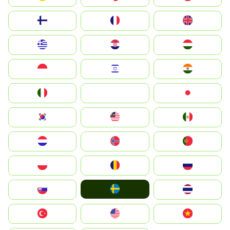
Suomi
France
United Kingdom
Greece
Hrvatska
Magyarország
Indonesia
Israel
India
Italia
JA
Japan
South Korea
Malay
Mexico
Nederland
Norge
Portugal
Polska
România
Россия
Ruoŧŧa
Slovensko
ไทย
Türkiye
United States
Vietnam