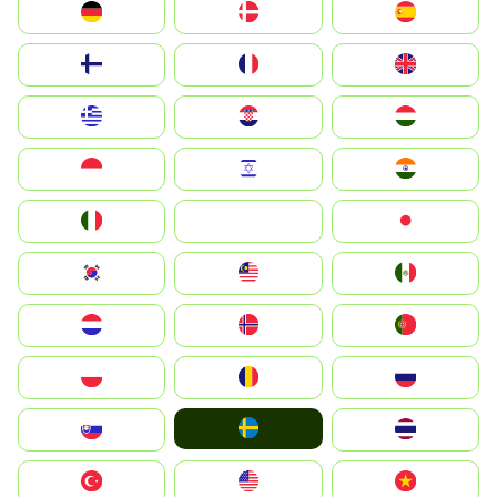
Deutschland
Denmark
España
Suomi
France
United Kingdom
Greece
Hrvatska
Magyarország
Indonesia
Israel
India
Italia
JA
Japan
South Korea
Malay
Mexico
Nederland
Norge
Portugal
Polska
România
Россия
Ruoŧŧa
Slovensko
ไทย
Türkiye
United States
Vietnam