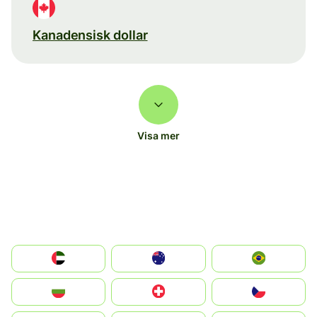
Kanadensisk dollar
Visa mer
الإمارات العربية المتحدة
Australia
Brazil
България
Switzerland
Czechia