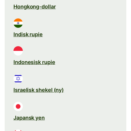
Hongkong-dollar
Indisk rupie
Indonesisk rupie
Israelisk shekel (ny)
Japansk yen