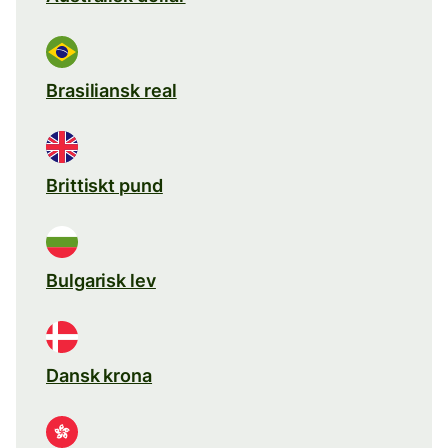
Brasiliansk real
Brittiskt pund
Bulgarisk lev
Dansk krona