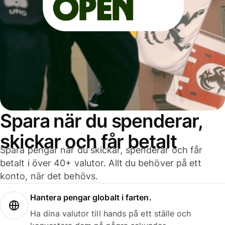
Spara när du spenderar,
skickar och får betalt
Spara pengar när du skickar, spenderar och får
betalt i över 40+ valutor. Allt du behöver på ett
konto, när det behövs.
Hantera pengar globalt i farten.
Ha dina valutor till hands på ett ställe och