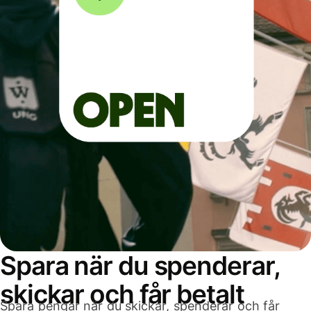
Spara när du spenderar,
skickar och får betalt
Spara pengar när du skickar, spenderar och får