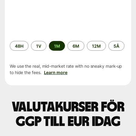
Time
48H
1V
1M
6M
12M
5Å
period
We use the real, mid-market rate with no sneaky mark-up
to hide the fees.
Learn more
Valutakurser för
GGP till EUR idag