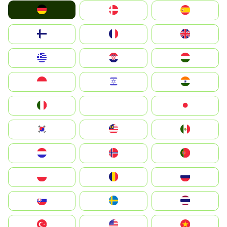
Deutschland
Denmark
España
Suomi
France
United Kingdom
Greece
Hrvatska
Magyarország
Indonesia
Israel
India
Italia
JA
Japan
South Korea
Malay
Mexico
Nederland
Norge
Portugal
Polska
România
Россия
Slovensko
Ruoŧŧa
ไทย
Türkiye
United States
Vietnam