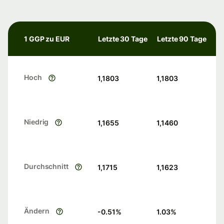
1 GGP zu EUR
Letzte 30 Tage
Letzte 90 Tage
Hoch
1,1803
1,1803
Niedrig
1,1655
1,1460
Durchschnitt
1,1715
1,1623
Ändern
-0.51
%
1.03
%