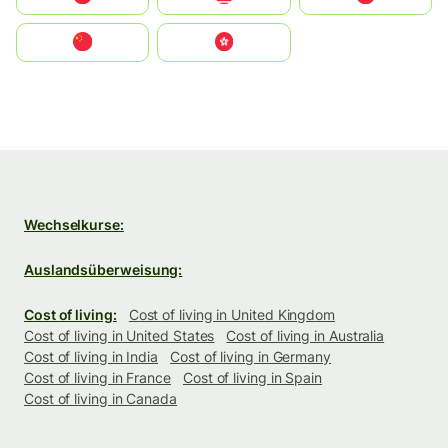
中国
中國香港特別行政區
Wechselkurse:
Auslandsüberweisung:
Cost of living:
Cost of living in United Kingdom
Cost of living in United States
Cost of living in Australia
Cost of living in India
Cost of living in Germany
Cost of living in France
Cost of living in Spain
Cost of living in Canada