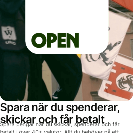
Spara när du spenderar,
skickar och får betalt
Spara pengar när du skickar, spenderar och får
betalt i över 40+ valutor. Allt du behöver på ett