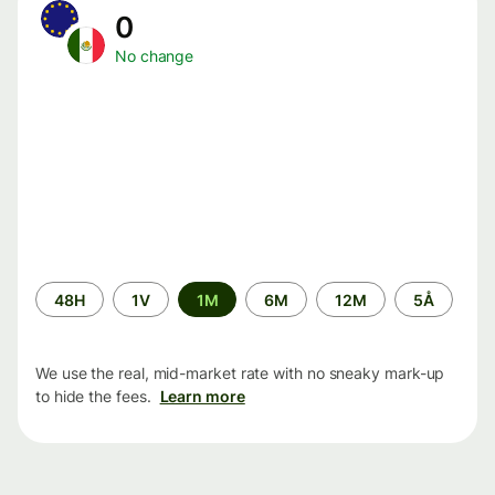
0
No change
Time
48H
1V
1M
6M
12M
5Å
period
We use the real, mid-market rate with no sneaky mark-up
to hide the fees.
Learn more