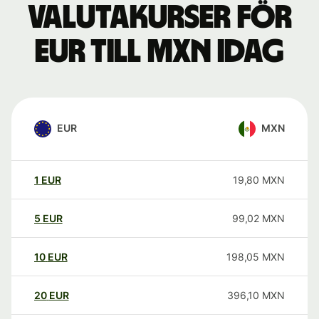
Valutakurser för
EUR till MXN idag
EUR
MXN
1
EUR
19,80
MXN
5
EUR
99,02
MXN
10
EUR
198,05
MXN
20
EUR
396,10
MXN