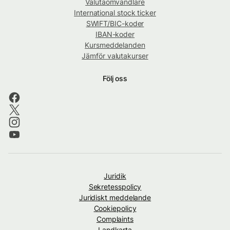
Valutaomvandlare
International stock ticker
SWIFT/BIC-koder
IBAN-koder
Kursmeddelanden
Jämför valutakurser
Följ oss
Juridik
Sekretesspolicy
Juridiskt meddelande
Cookiepolicy
Complaints
Landkarta