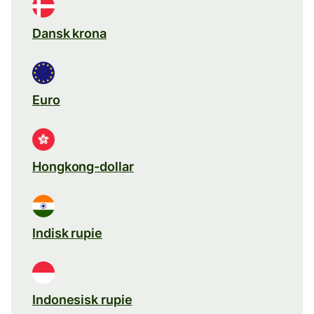
Dansk krona
Euro
Hongkong-dollar
Indisk rupie
Indonesisk rupie