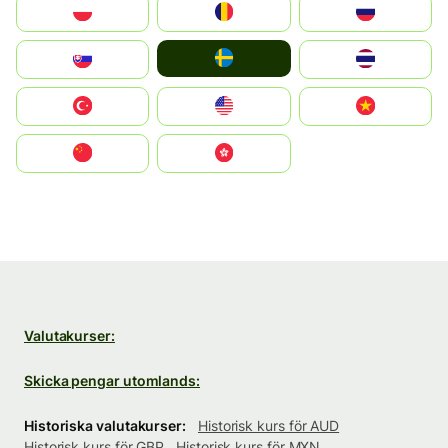
Polska
România
Россия
Ruoŧŧa
Slovensko
ไทย
Türkiye
United States
Vietnam
中国
中國香港特別行政區
Valutakurser:
Skicka pengar utomlands:
Historiska valutakurser:
Historisk kurs för AUD
Historisk kurs för GBP
Historisk kurs för MXN