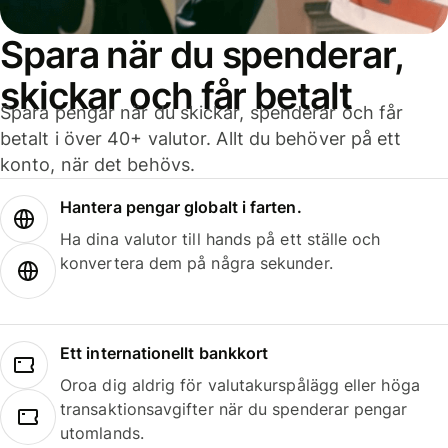
Spara när du spenderar,
skickar och får betalt
Spara pengar när du skickar, spenderar och får
betalt i över 40+ valutor. Allt du behöver på ett
konto, när det behövs.
Hantera pengar globalt i farten.
Ha dina valutor till hands på ett ställe och
konvertera dem på några sekunder.
Ett internationellt bankkort
Oroa dig aldrig för valutakurspålägg eller höga
transaktionsavgifter när du spenderar pengar
utomlands.