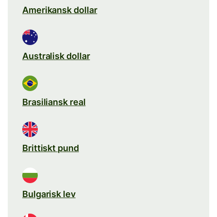
Amerikansk dollar
Australisk dollar
Brasiliansk real
Brittiskt pund
Bulgarisk lev