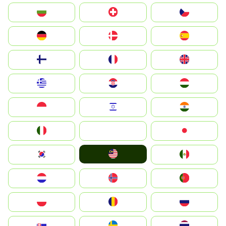
България
Switzerland
Czechia
Deutschland
Denmark
España
Suomi
France
United Kingdom
Greece
Hrvatska
Magyarország
Indonesia
Israel
India
Italia
JA
Japan
Malay
South Korea
Mexico
Nederland
Norge
Portugal
Polska
România
Россия
Slovensko
Ruoŧŧa
ไทย