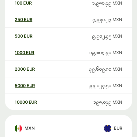
100
EUR
၁,၉၈၀.၄၉
MXN
250
EUR
၄,၉၅၁.၂၃
MXN
500
EUR
၉,၉၀၂.၄၅
MXN
1000
EUR
၁၉,၈၀၄.၉၀
MXN
2000
EUR
၃၉,၆၀၉.၈၀
MXN
5000
EUR
၉၉,၀၂၄.၅၀
MXN
10000
EUR
၁၉၈,၀၄၉
MXN
MXN
EUR