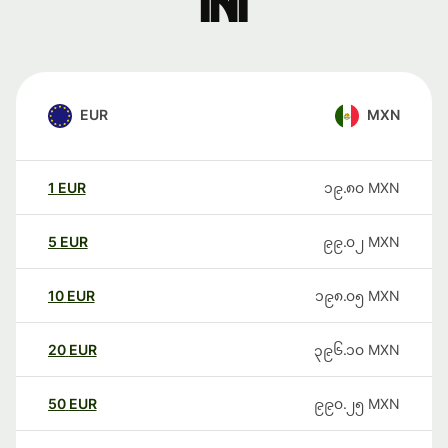
ini
EUR
MXN
1
EUR
၁၉.၈၀
MXN
5
EUR
၉၉.၀၂
MXN
10
EUR
၁၉၈.၀၅
MXN
20
EUR
၃၉၆.၁၀
MXN
50
EUR
၉၉၀.၂၅
MXN