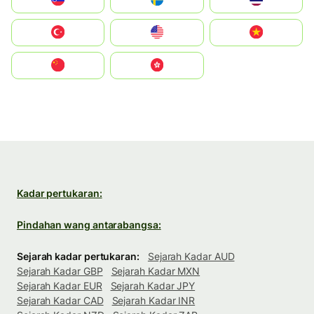
Türkiye
United States
Vietnam
中国
中國香港特別行政區
Kadar pertukaran:
Pindahan wang antarabangsa:
Sejarah kadar pertukaran:
Sejarah Kadar AUD
Sejarah Kadar GBP
Sejarah Kadar MXN
Sejarah Kadar EUR
Sejarah Kadar JPY
Sejarah Kadar CAD
Sejarah Kadar INR