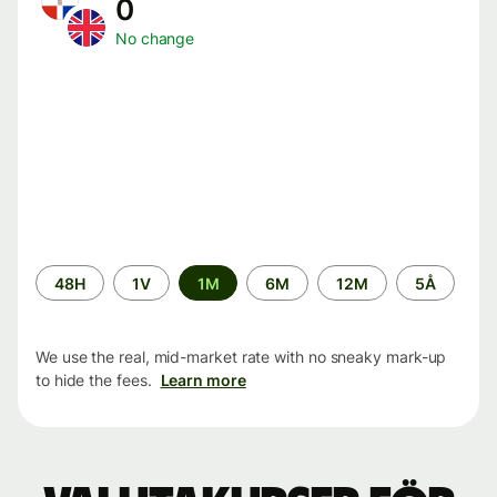
0
No change
Time
48H
1V
1M
6M
12M
5Å
period
We use the real, mid-market rate with no sneaky mark-up
to hide the fees.
Learn more