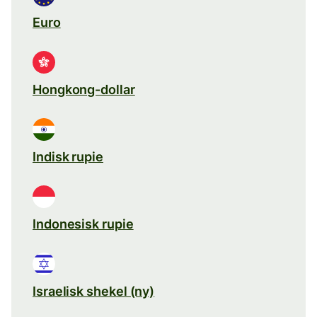
Euro
Hongkong-dollar
Indisk rupie
Indonesisk rupie
Israelisk shekel (ny)