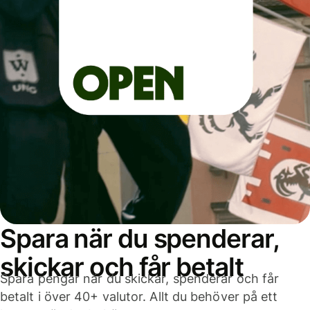
Spara när du spenderar,
skickar och får betalt
Spara pengar när du skickar, spenderar och får
betalt i över 40+ valutor. Allt du behöver på ett