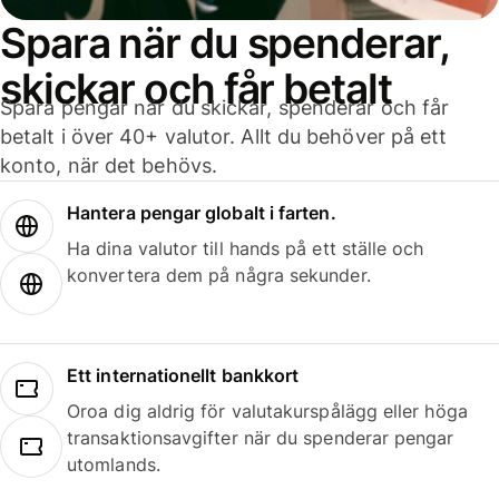
Spara när du spenderar,
skickar och får betalt
Spara pengar när du skickar, spenderar och får
betalt i över 40+ valutor. Allt du behöver på ett
konto, när det behövs.
Hantera pengar globalt i farten.
Ha dina valutor till hands på ett ställe och
konvertera dem på några sekunder.
Ett internationellt bankkort
Oroa dig aldrig för valutakurspålägg eller höga
transaktionsavgifter när du spenderar pengar
utomlands.