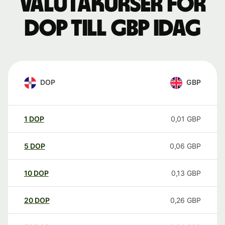
Valutakurser för
DOP till GBP idag
DOP
GBP
1
DOP
0,01
GBP
5
DOP
0,06
GBP
10
DOP
0,13
GBP
20
DOP
0,26
GBP