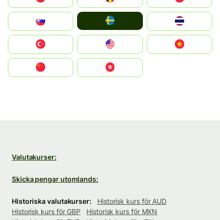
Ruoŧŧa
Slovensko
ไทย
Türkiye
United States
Vietnam
中国
中國香港特別行政區
Valutakurser:
Skicka pengar utomlands:
Historiska valutakurser:
Historisk kurs för AUD
Historisk kurs för GBP
Historisk kurs för MXN