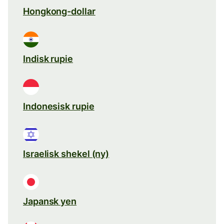
Hongkong-dollar
Indisk rupie
Indonesisk rupie
Israelisk shekel (ny)
Japansk yen