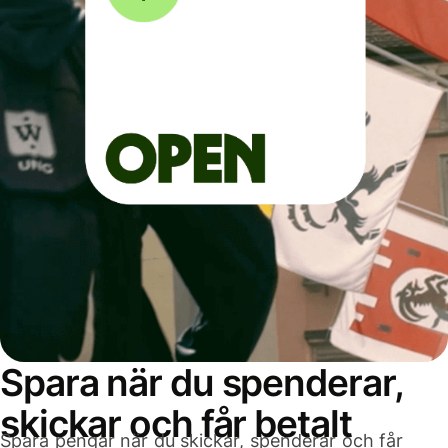
Spara när du spenderar,
skickar och får betalt
Spara pengar när du skickar, spenderar och får