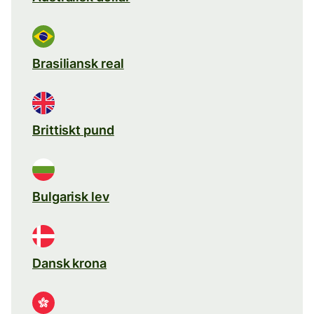
Brasiliansk real
Brittiskt pund
Bulgarisk lev
Dansk krona