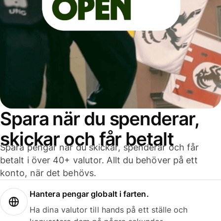
Spara när du spenderar,
skickar och får betalt
Spara pengar när du skickar, spenderar och får
betalt i över 40+ valutor. Allt du behöver på ett
konto, när det behövs.
Hantera pengar globalt i farten.
Ha dina valutor till hands på ett ställe och