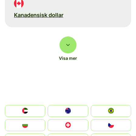
Kanadensisk dollar
Visa mer
الإمارات العربية المتحدة
Australia
Brazil
България
Switzerland
Czechia