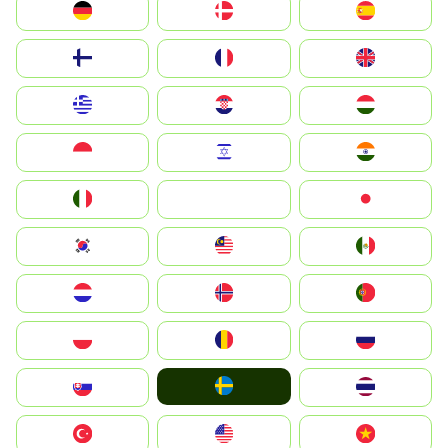
Deutschland
Denmark
España
Suomi
France
United Kingdom
Greece
Hrvatska
Magyarország
Indonesia
Israel
India
Italia
JA
Japan
South Korea
Malay
Mexico
Nederland
Norge
Portugal
Polska
România
Россия
Ruoŧŧa
Slovensko
ไทย
Türkiye
United States
Vietnam