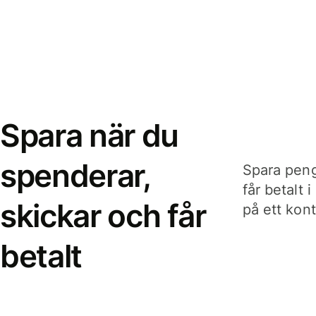
Spara när du
spenderar,
Spara peng
får betalt 
skickar och får
på ett kon
betalt