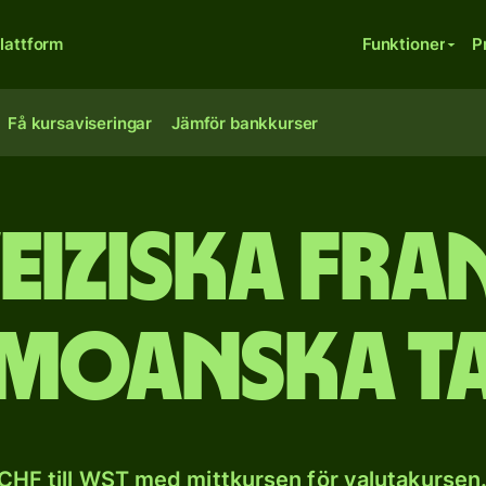
lattform
Funktioner
P
Få kursaviseringar
Jämför bankkurser
iziska fran
moanska t
CHF till WST med mittkursen för valutakursen.