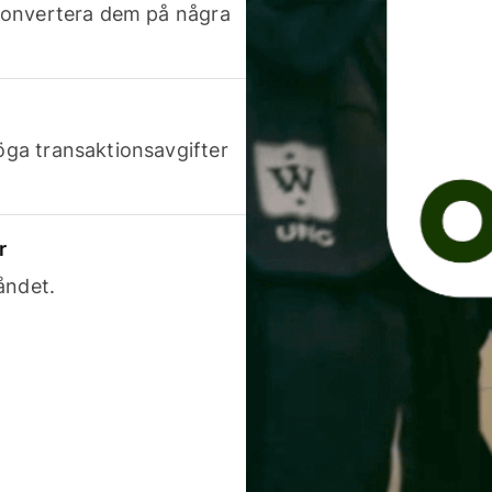
h konvertera dem på några
höga transaktionsavgifter
r
åndet.