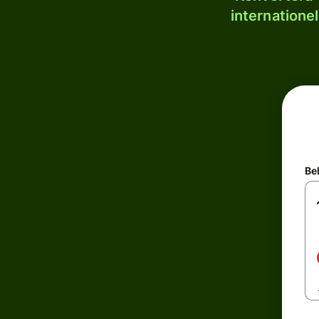
internatione
Be