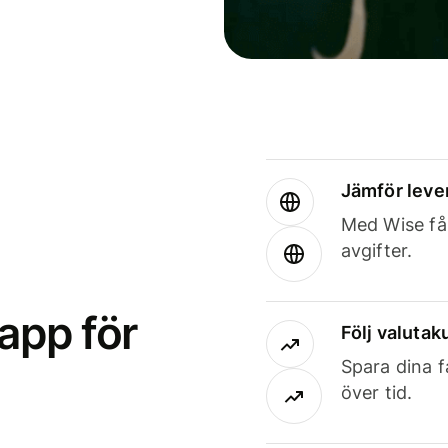
Jämför leve
Med Wise får
avgifter.
app för
Följ valutaku
Spara dina f
över tid.