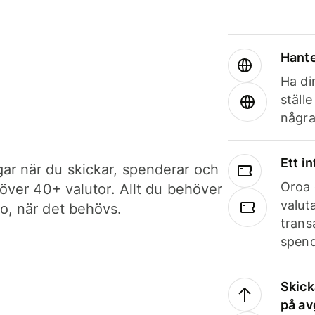
Hante
Ha din
ställ
några
Ett i
ar när du skickar, spenderar och
Oroa 
i över 40+ valutor. Allt du behöver
valut
to, när det behövs.
trans
spend
Skick
på av