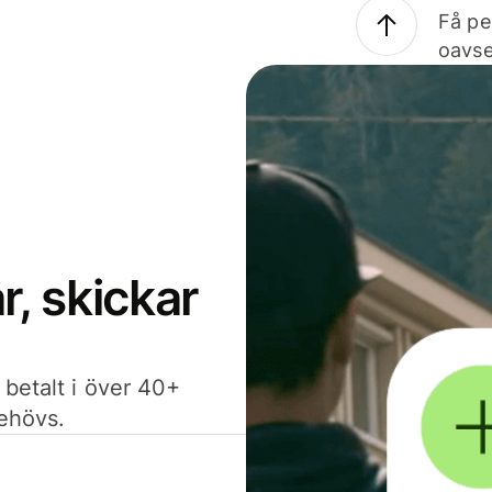
Få pe
oavse
, skickar
 betalt i över 40+
behövs.