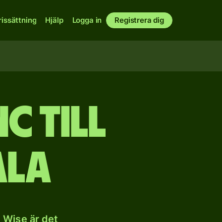
rissättning
Hjälp
Logga in
Registrera dig
c till
ala
 Wise är det