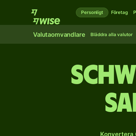
Personligt
Företag
P
Valutaomvandlare
Bläddra alla valutor
Schwe
sa
Konvertera 