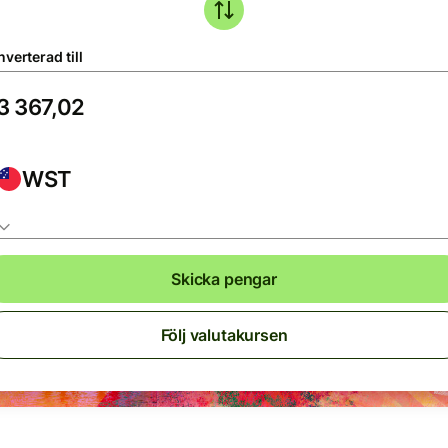
verterad till
WST
Skicka pengar
Följ valutakursen