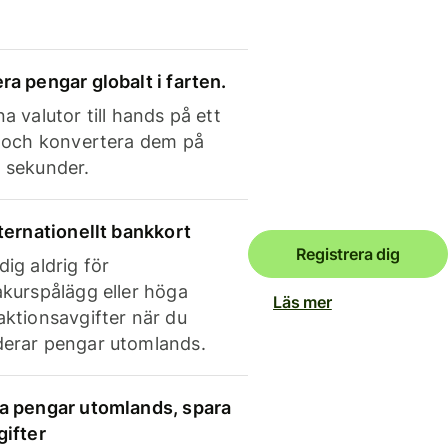
ra pengar globalt i farten.
a valutor till hands på ett
e och konvertera dem på
 sekunder.
nternationellt bankkort
Registrera dig
dig aldrig för
akurspålägg eller höga
Läs mer
aktionsavgifter när du
erar pengar utomlands.
a pengar utomlands, spara
gifter