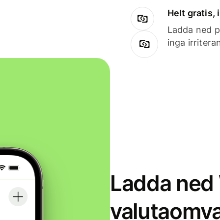
Helt gratis,
Ladda ned på
inga irriter
Ladda ned 
valutaomva