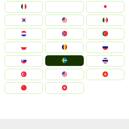
Italia
JA
Japan
South Korea
Malay
Mexico
Nederland
Norge
Portugal
Polska
România
Россия
Ruoŧŧa
Slovensko
ไทย
Türkiye
United States
Vietnam
中国
中國香港特別行政區