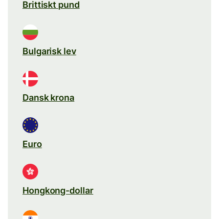
Brittiskt pund
Bulgarisk lev
Dansk krona
Euro
Hongkong-dollar