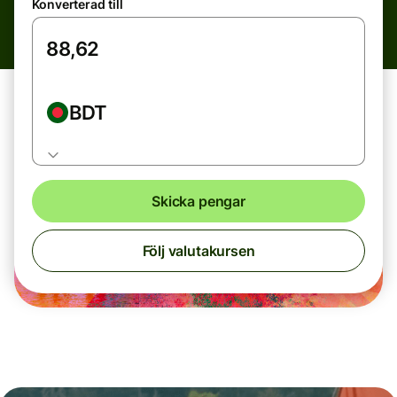
Konverterad till
BDT
Skicka pengar
Följ valutakursen