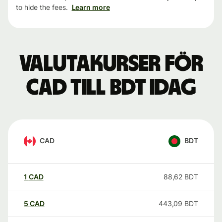
to hide the fees.
Learn more
Valutakurser för
CAD till BDT idag
CAD
BDT
1
CAD
88,62
BDT
5
CAD
443,09
BDT