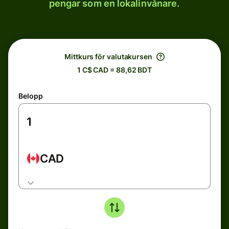
pengar som en lokalinvånare.
Mittkurs för valutakursen
1 C$ CAD = 88,62 BDT
Belopp
CAD