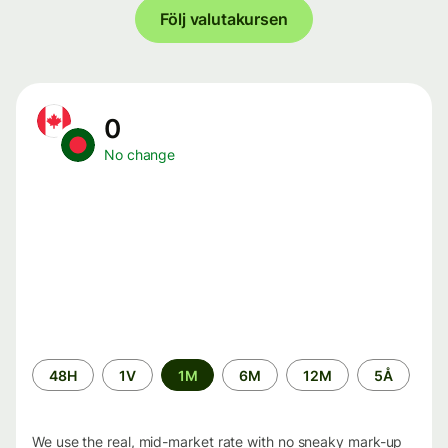
Följ valutakursen
0
No change
Time
48H
1V
1M
6M
12M
5Å
period
We use the real, mid-market rate with no sneaky mark-up