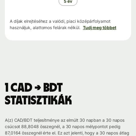
5 év
A díjak elrejtéséhez a valódi, piaci középárfolyamot
használjuk, alattomos felárak nélkül.
Tudj meg többet
1 CAD → BDT
statisztikák
A(z) CAD/BDT teljesítménye az elmúlt 30 napban a 30 napos
csúcsot 88,8048 összegnél, a 30 napos mélypontot pedig
87,0164 összegnél érte el. Ez azt jelenti, hogy a 30 napos átlag