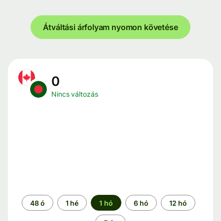
Átváltási árfolyam nyomon követése
0
Nincs változás
Időszak
48 ó
1 hé
1 hó
6 hó
12 hó