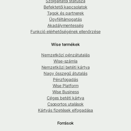
Szolgáltatói státusza
Befektetői kapcsolatok
Tagok és partnerek
Ügyféltámogatás
Akadálymentesség
Funkció elérhetőségének ellenőrzése
Wise termékek
Nemzetközi pénzátutalás
Wise-számla
Nemzetközi betéti kártya
Nagy összegű átutalás
Pénzfogadás
Wise Platform
Wise Business
Céges betéti kártya
Csoportos utalások
Kártyás fizetések elfogadása
Források