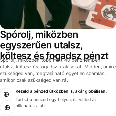
Spórolj, miközben
egyszerűen utalsz,
költesz és fogadsz pénzt
Spórolj, miközben több mint 40 pénznemben
utalsz, költesz és fogadsz utalásokat. Minden, amire
szükséged van, megtalálható egyetlen számlán,
amikor csak szükséged van rá.
Kezeld a pénzed útközben is, akár globálisan.
Tartsd a pénzed egy helyen, és váltsd át
pillanatok alatt.