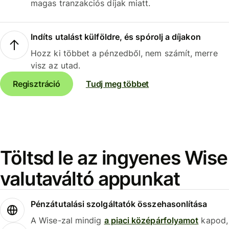
magas tranzakciós díjak miatt.
Indíts utalást külföldre, és spórolj a díjakon
Hozz ki többet a pénzedből, nem számít, merre
visz az utad.
Regisztráció
Tudj meg többet
Töltsd le az ingyenes Wise
valutaváltó appunkat
Pénzátutalási szolgáltatók összehasonlítása
A Wise-zal mindig
a piaci középárfolyamot
kapod,