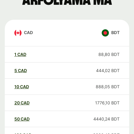
árfolyama ma
CAD
BDT
1
CAD
88,80
BDT
5
CAD
444,02
BDT
10
CAD
888,05
BDT
20
CAD
1776,10
BDT
50
CAD
4440,24
BDT