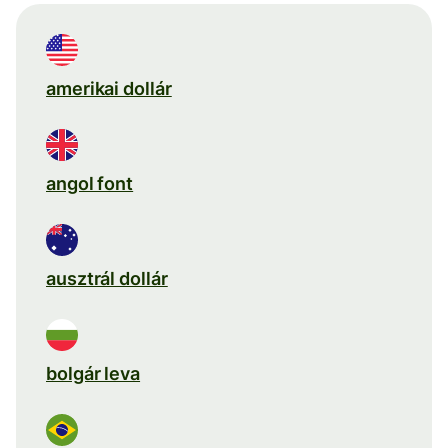
amerikai dollár
angol font
ausztrál dollár
bolgár leva