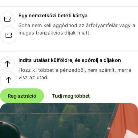
Egy nemzetközi betéti kártya
Soha nem kell aggódnod az árfolyamfelár vagy a
magas tranzakciós díjak miatt.
Indíts utalást külföldre, és spórolj a díjakon
Hozz ki többet a pénzedből, nem számít, merre
visz az utad.
Regisztráció
Tudj meg többet