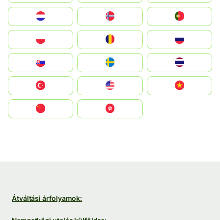
Nederland
Norge
Portugal
Polska
România
Россия
Slovensko
Ruoŧŧa
ไทย
Türkiye
United States
Vietnam
中国
中國香港特別行政區
Átváltási árfolyamok: