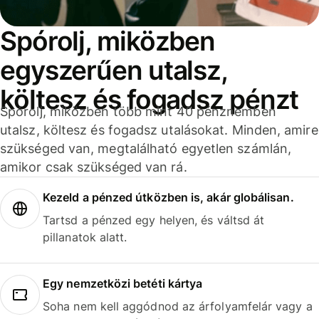
Spórolj, miközben
egyszerűen utalsz,
költesz és fogadsz pénzt
Spórolj, miközben több mint 40 pénznemben
utalsz, költesz és fogadsz utalásokat. Minden, amire
szükséged van, megtalálható egyetlen számlán,
amikor csak szükséged van rá.
Kezeld a pénzed útközben is, akár globálisan.
Tartsd a pénzed egy helyen, és váltsd át
pillanatok alatt.
Egy nemzetközi betéti kártya
Soha nem kell aggódnod az árfolyamfelár vagy a