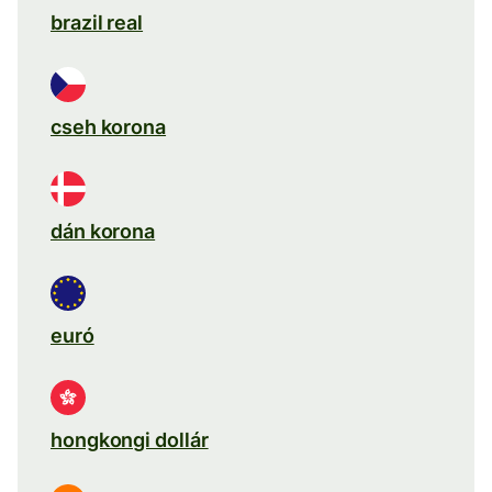
brazil real
cseh korona
dán korona
euró
hongkongi dollár