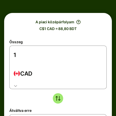
A piaci középárfolyam
C$1 CAD = 88,80 BDT
Összeg
CAD
Átváltva erre