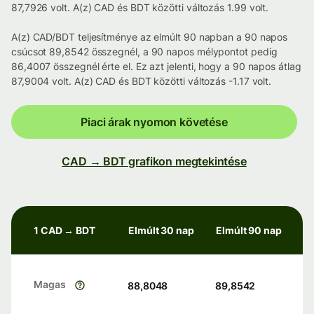
87,7926 volt. A(z) CAD és BDT közötti változás 1.99 volt.
A(z) CAD/BDT teljesítménye az elmúlt 90 napban a 90 napos
csúcsot 89,8542 összegnél, a 90 napos mélypontot pedig
86,4007 összegnél érte el. Ez azt jelenti, hogy a 90 napos átlag
87,9004 volt. A(z) CAD és BDT közötti változás -1.17 volt.
Piaci árak nyomon követése
CAD → BDT grafikon megtekintése
1 CAD → BDT
Elmúlt 30 nap
Elmúlt 90 nap
Magas
88,8048
89,8542