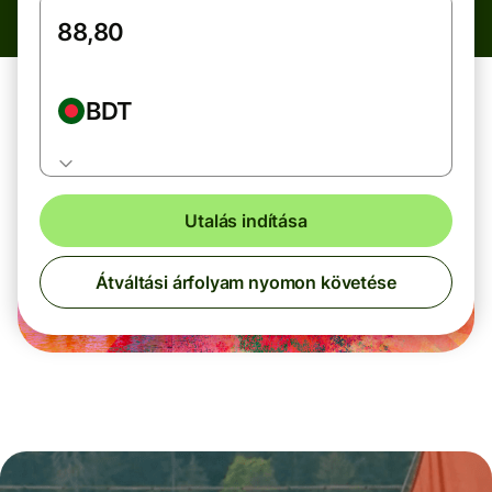
BDT
Utalás indítása
Átváltási árfolyam nyomon követése