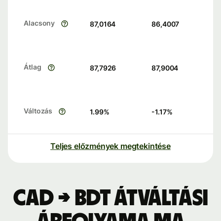
Alacsony
87,0164
86,4007
Átlag
87,7926
87,9004
Változás
1.99
%
-1.17
%
Teljes előzmények megtekintése
CAD → BDT átváltási