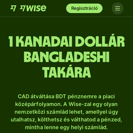
Regisztráció
1 kanadai dollár
bangladeshi
takára
CAD átváltása BDT pénznemre a piaci
középárfolyamon. A Wise-zal egy olyan
nemzetközi számlád lehet, amellyel úgy
utalhatsz, költhetsz és válthatod a pénzed,
mintha lenne egy helyi számlád.