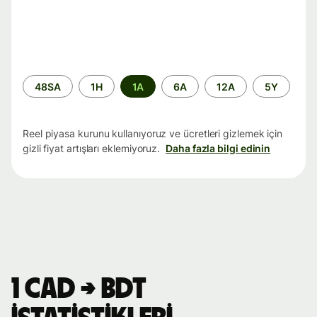
Zaman
48SA
1H
1A
6A
12A
5Y
aralığı
Reel piyasa kurunu kullanıyoruz ve ücretleri gizlemek için
gizli fiyat artışları eklemiyoruz.
Daha fazla bilgi edinin
1 CAD → BDT