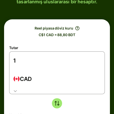
tasarlanmış uluslararası bir hesaptır.
Reel piyasa döviz kuru
C$1 CAD = 88,80 BDT
Tutar
CAD