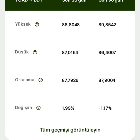
Yüksek
88,8048
89,8542
Düşük
87,0164
86,4007
Ortalama
87,7926
87,9004
Değişim
1.99
%
-1.17
%
Tüm geçmişi görüntüleyin