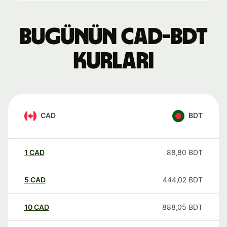
Bugünün CAD-BDT
kurları
CAD
BDT
1
CAD
88,80
BDT
5
CAD
444,02
BDT
10
CAD
888,05
BDT