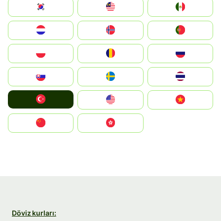
South Korea
Malay
Mexico
Nederland
Norge
Portugal
Polska
România
Россия
Slovensko
Ruoŧŧa
ไทย
Türkiye
United States
Vietnam
中国
中國香港特別行政區
Döviz kurları: