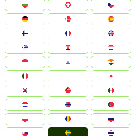
България
Switzerland
Czechia
Deutschland
Denmark
España
Suomi
France
United Kingdom
Greece
Hrvatska
Magyarország
Indonesia
Israel
India
Italia
JA
Japan
South Korea
Malay
Mexico
Nederland
Norge
Portugal
Polska
România
Россия
Ruoŧŧa
Slovensko
ไทย