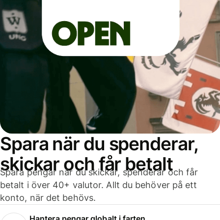
Spara när du spenderar,
skickar och får betalt
Spara pengar när du skickar, spenderar och får
betalt i över 40+ valutor. Allt du behöver på ett
konto, när det behövs.
Hantera pengar globalt i farten.