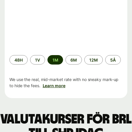
Time
48H
1V
1M
6M
12M
5Å
period
We use the real, mid-market rate with no sneaky mark-up
to hide the fees.
Learn more
Valutakurser för BRL