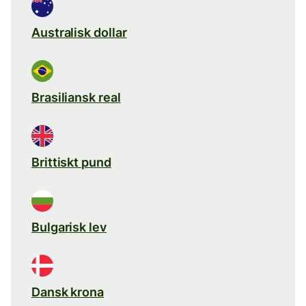
Australisk dollar
Brasiliansk real
Brittiskt pund
Bulgarisk lev
Dansk krona