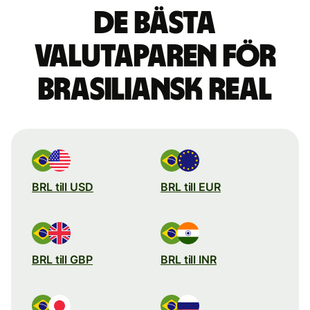
De bästa
valutaparen för
brasiliansk real
BRL till USD
BRL till EUR
BRL till GBP
BRL till INR