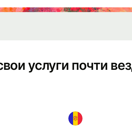
персоналом
События
Зарегистрируйтесь
на Wise Connect
вои услуги почти вез
Разработчики
Изучите
документацию
API