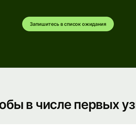
Банки и
финансовые
Запишитесь в список ожидания
учреждения
Образовательные
е
платформы
ое
е
Торговые
а
площадки
Управление
расходами
Туристические
обы в числе первых уз
платформы
Платформы
для
управления