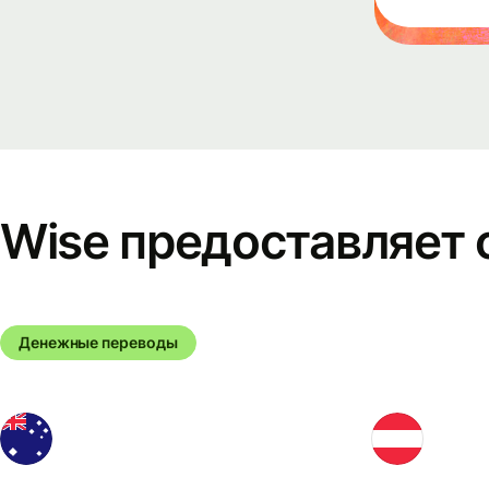
Связаться
с отделом
продаж
Цены
Бизнес-
Wise предоставляет с
тарифы
Денежные переводы