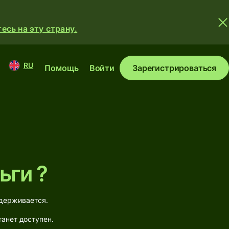
сь на эту страну.
RU
Помощь
Войти
Зарегистрироваться
ьги ?
ддерживается.
танет доступен.