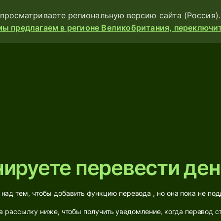
просматриваете региональную версию сайта (Россия).
мы предлагаем в регионе Великобритания, переключите
Продукты
е
Отправить
Получайте
Выпускайте
карты
ируете перевести ден
Мультивалютные
счета
над тем, чтобы добавить функцию перевода , но она пока не по
Отрасли
 рассылку ниже, чтобы получить уведомление, когда перевод с