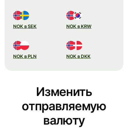
NOK в SEK
NOK в KRW
NOK в PLN
NOK в DKK
Изменить
отправляемую
валюту