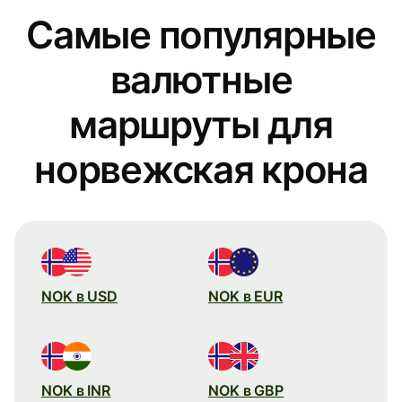
Самые популярные
валютные
маршруты для
норвежская крона
NOK в USD
NOK в EUR
NOK в INR
NOK в GBP