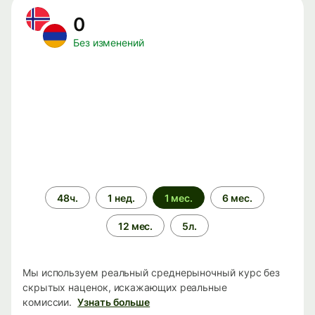
0
Без изменений
Период
48ч.
1 нед.
1 мес.
6 мес.
времени
12 мес.
5л.
Мы используем реальный среднерыночный курс без
скрытых наценок, искажающих реальные
комиссии.
Узнать больше