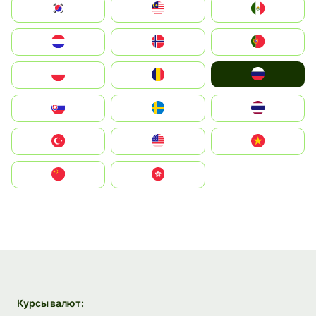
South Korea
Malay
Mexico
Nederland
Norge
Portugal
Россия
Polska
România
Slovensko
Ruoŧŧa
ไทย
Türkiye
United States
Vietnam
中国
中國香港特別行政區
Курсы валют: