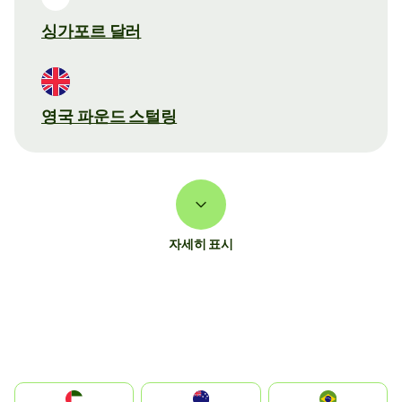
싱가포르 달러
영국 파운드 스털링
자세히 표시
الإمارات العربية المتحدة
Australia
Brazil