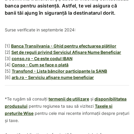
banca pentru asistență. Astfel, te vei asigura că
banii tăi ajung în siguranță la destinatarul dorit.
Surse verificate in septembrie 2024:
[1]
Banca Transilvania - Ghid pentru efectuarea plăților
[2]
Set de reguli privind Serviciul Afișare Nume Beneficiar
[3]
conso.ro - Ce este codul IBAN
[4]
Conso - Cum se face o plată
[5]
Transfond - Lista băncilor participante la SANB
[6]
arb.ro - Serviciu afișare nume beneficiar
*Te rugăm să consulți
termenii de utilizare
și
disponibilitatea
produsului
pentru regiunea ta sau să vizitezi
Taxele și
prețurile Wise
pentru cele mai recente informații despre prețuri
și taxe.