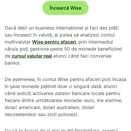
Încearcă Wise
Dacă deții un business internațional și faci des plăți
sau încasezi în valută, ai putea să analizezi contul
multivalutar
Wise pentru afaceri
, prin intermediul
căruia poți gestiona peste 50 de monede beneficiind
de
cursul valutar real
atunci când faci conversie
banilor.
De asemenea, în contul Wise pentru afaceri poți încasa
în șase monede plătind doar o singură dată: atunci
când soliciți activarea datelor bancare locale pentru
fiecare dintre următoarele monede: euro, lire sterline,
dolari americani, dolari australieni, dolari
neozeelandezi sau zloți polonezi.
Ca să te bucuri de și mai multă flexibilitate, acestui