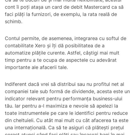
cont îi poți atașa un card de debit Mastercard ca să
faci plăți la furnizori, de exemplu, la rata reală de
schimb.
Contul permite, de asemenea, integrarea cu softul de
contabilitate Xero și îți dă posibilitatea de a
automatize plățile curente. Astfel, câștigi mai mult
timp pentru a te ocupa de aspectele cu adevărat
importante ale afacerii tale.
Indiferent dacă vrei să distribui sau nu profitul net al
companiei tale sub formă de dividende, acesta este un
indicator relevant pentru performanța business-ului
tău. Iar pentru a-l maximiza e nevoie să apelezi la
toate instrumentele pe care le identifici pentru reduce
din cheltuieli. Cu atât mai mult cu cât afacerea ta este
una internațională. Ca să te asiguri că plătești prețul
corect atunci când faci plăți sau încasezi bani în mai