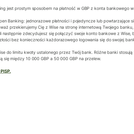
ng jest prostym sposobem na płatność w GBP z konta bankowego w Wi
Open Banking: jednorazowe płatności i pojedyncze lub powtarzające s
aż przekierujemy Cię z Wise na stronę internetową Twojego banku, 
śli następnie zdecydujesz się połączyć swoje konto bankowe z Wise,
ości bez konieczności każdorazowego logowania się do swojej bank
se do limitu kwoty ustalonego przez Twój bank. Różne banki stosują 
ą się między 10 000 GBP a 50 000 GBP na przelew.
 PISP.