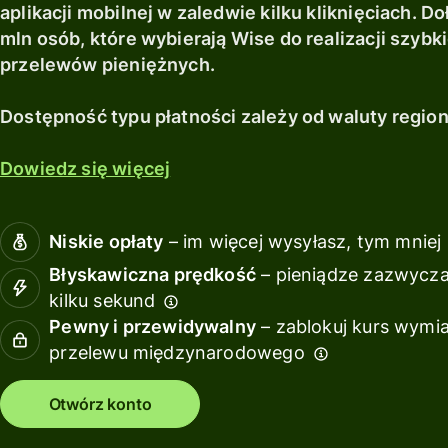
sieci.
miejscowi.
debetową
z Wise
aplikacji mobilnej w zaledwie kilku kliknięciach. D
międzynarodowo.
Assets
Odkryj więcej
Odkryj więcej
mln osób, które wybierają Wise do realizacji szybk
Odkryj więcej
Uzyskaj
Europe
przelewów pieniężnych.
zwroty
z Wise
Zarządz
Dostępność typu płatności zależy od waluty region
Assets
finansa
Europe
zespoł
Dowiedz się więcej
Podłąc
Cennik
oprogr
księgo
Niskie opłaty
– im więcej wysyłasz, tym mniej 
Cennik dla
Błyskawiczna prędkość
– pieniądze zazwyczaj
klientów
Zasoby
kilku sekund
osobistych
Pewny i przewidywalny
– zablokuj kurs wymi
przelewu międzynarodowego
Poznaj
integracje
Otwórz konto
API