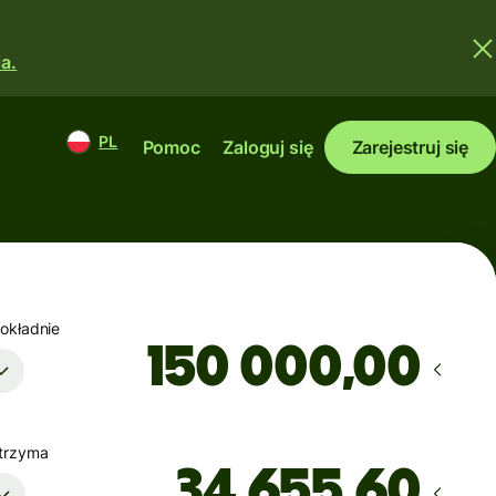
a.
PL
Pomoc
Zaloguj się
Zarejestruj się
okładnie
,00
trzyma