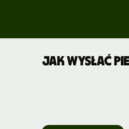
Poznaj wers
demonstrac
Kontakt z
działem
sprzedaży
Cennik
Jak wysłać pi
Cennik
dla firm