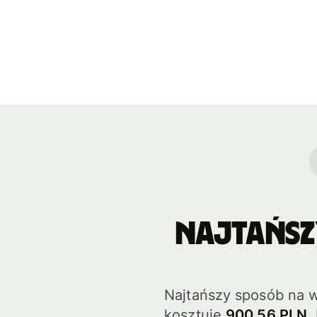
Najtańsz
Najtańszy sposób na w
kosztuje
900,56 PLN
.