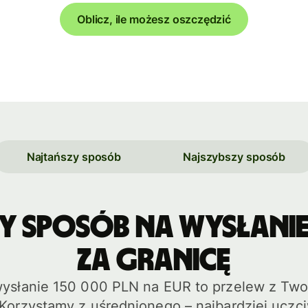
Oblicz, ile możesz oszczędzić
Najtańszy sposób
Najszybszy sposób
y sposób na wysłanie 
za granicę
ysłanie 150 000 PLN na EUR to przelew z Two
 Korzystamy z uśrednionego – najbardziej ucz