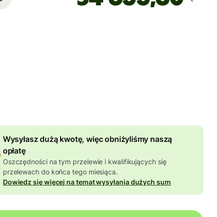
Dotrze
do dnia piątek
at
 PLN
niona w kwocie PLN
55,73 PLN
zniżki od kwoty
Wysyłasz dużą kwotę, więc obniżyliśmy naszą
opłatę
Oszczędności na tym przelewie i kwalifikujących się
przelewach do końca tego miesiąca.
Dowiedz się więcej na temat wysyłania dużych sum