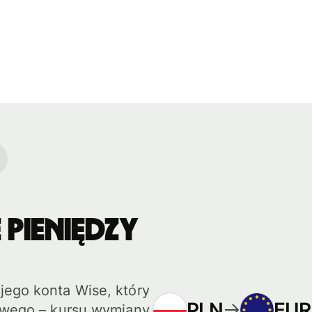
pieniędzy
jego konta Wise, który
PLN
EUR
ciwego – kursu wymiany