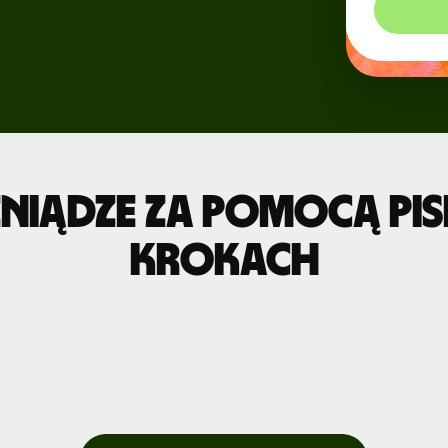
Wydarzenia
ję
yjną
Zarejestruj
się na Wise
Connect
Deweloperzy
eniądze za pomocą PIS
Zapoznaj się
krokach
z
dokumentacją
API