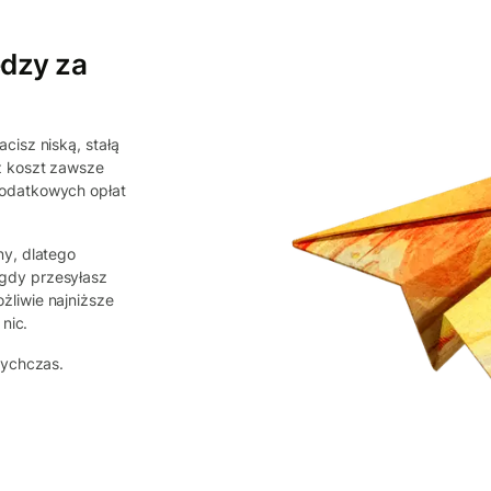
ędzy za
cisz niską, stałą
z koszt zawsze
dodatkowych opłat
ny, dlatego
gdy przesyłasz
liwie najniższe
nic.
tychczas.