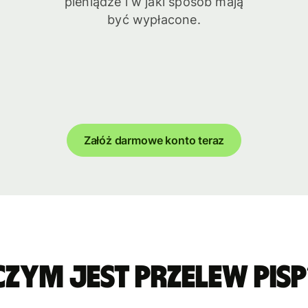
pieniądze i w jaki sposób mają
być wypłacone.
Załóż darmowe konto teraz
Czym jest przelew PISP