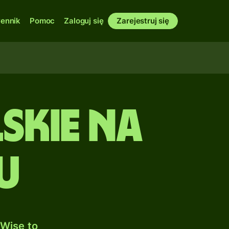
ennik
Pomoc
Zaloguj się
Zarejestruj się
skie na
u
Wise to