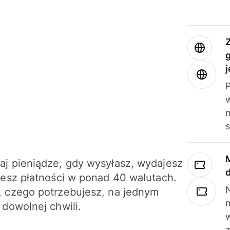
j
m
j pieniądze, gdy wysyłasz, wydajesz
jesz płatności w ponad 40 walutach.
N
 czego potrzebujesz, na jednym
 dowolnej chwili.