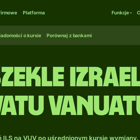
firmowe
Platforma
Funkcje
C
adomości o kursie
Porównaj z bankami
zekle izrael
Vatu Vanuat
ILS na VUV po uśrednionym kursie wymiany. 