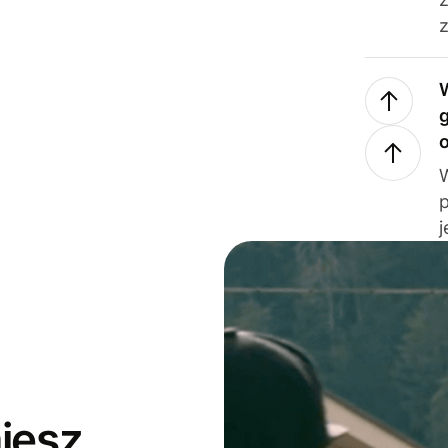
z
j
jesz,