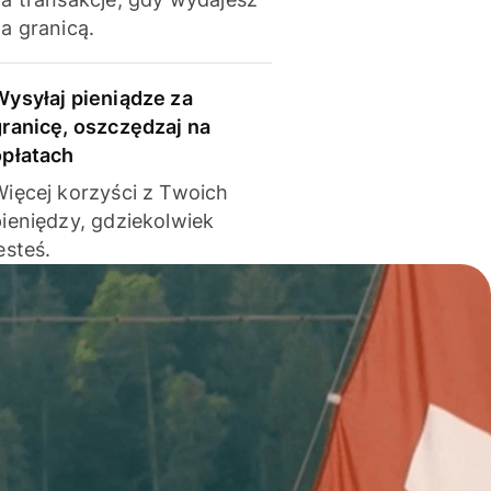
a granicą.
Wysyłaj pieniądze za
granicę, oszczędzaj na
opłatach
Więcej korzyści z Twoich
pieniędzy, gdziekolwiek
esteś.