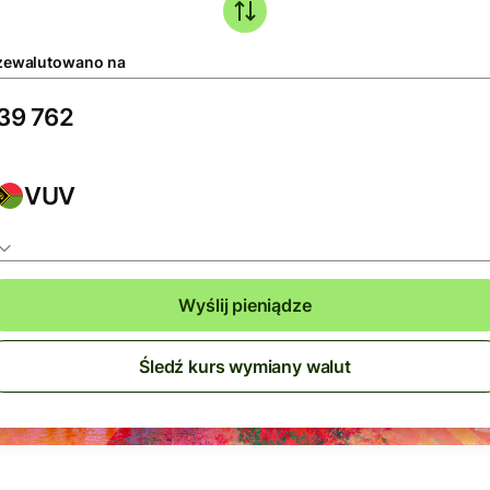
zewalutowano na
VUV
Wyślij pieniądze
Śledź kurs wymiany walut