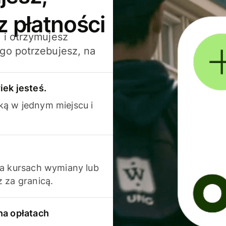
z płatności
 i otrzymujesz
go potrzebujesz, na
iek jesteś.
ką w jednym miejscu i
na kursach wymiany lub
 za granicą.
na opłatach