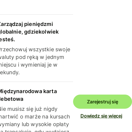
Zarządzaj pieniędzmi
globalnie, gdziekolwiek
esteś.
Przechowuj wszystkie swoje
waluty pod ręką w jednym
iejscu i wymieniaj je w
sekundy.
Międzynarodowa karta
debetowa
Zarejestruj się
ie musisz się już nigdy
Dowiedz się więcej
martwić o marże na kursach
wymiany lub wysokie opłaty
za transakcje, gdy wydajesz