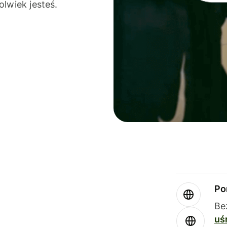
olwiek jesteś.
Po
Be
uś