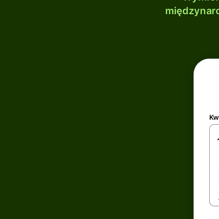
międzynaro
Kw