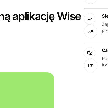
ną aplikację Wise
Śl
Za
ja
Ca
Po
ir