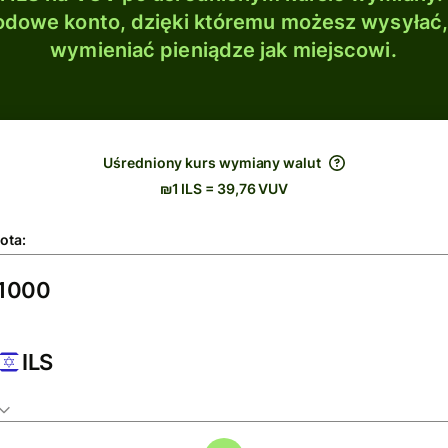
dowe konto, dzięki któremu możesz wysyłać
wymieniać pieniądze jak miejscowi.
Uśredniony kurs wymiany walut
₪1 ILS = 39,76 VUV
ota:
ILS